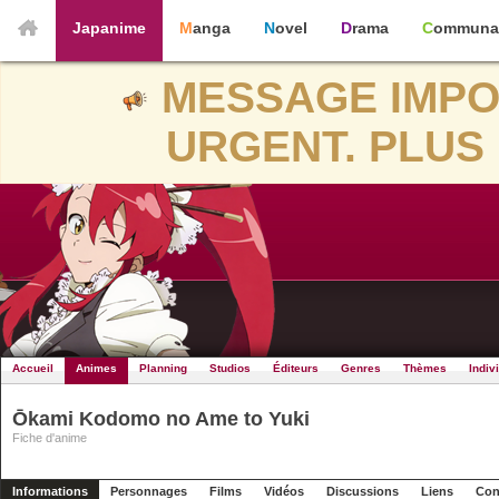
Japanime
Manga
Novel
Drama
Communa
MESSAGE IMPO
URGENT. PLUS 
Accueil
Animes
Planning
Studios
Éditeurs
Genres
Thèmes
Indiv
Ōkami Kodomo no Ame to Yuki
Fiche d'anime
Informations
Personnages
Films
Vidéos
Discussions
Liens
Con