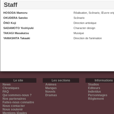
Staff
HOSODA Mamoru
Réalisation, Scénario, Œuvre ori
OKUDERA Satoko
Scénario
ŌNO Koji
Direction artistique
SADAMOTO Yoshiyuki
Character-design
TAKAGI Masakatsu
Musique
YAMASHITA Takaaki
Direction de l'animation
Le site
Les sections
Informations
News
Animes
Studios
Chroniques
Mangas
Editeurs
FAQ
Novels
Individus
Qui sommes-nous ?
Dramas
Personnages
Nos partenaires
Règlement
Faites-nous connaitre
Nous contacter
Nous soutenir
Mentions légales