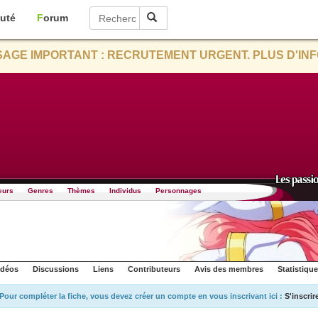
uté
Forum
AGE IMPORTANT : RECRUTEMENT URGENT. PLUS D'INF
eurs
Genres
Thèmes
Individus
Personnages
idéos
Discussions
Liens
Contributeurs
Avis des membres
Statistiqu
Pour compléter la fiche, vous devez créer un compte en vous inscrivant ici :
S'inscrir