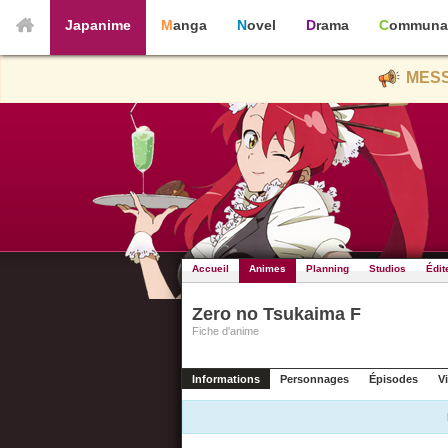
Japanime
Manga
Novel
Drama
Communa
MESS
Accueil
Animes
Planning
Studios
Édit
Zero no Tsukaima F
Fiche d'anime
Informations
Personnages
Épisodes
V