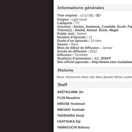
Informations générales
Titre original :
ゼロの使い魔F
Origine :
Light novel
Catégorie :
TV
Genre(s) :
Action
,
Aventure
,
Comédie
,
Ecchi
,
Fa
Thème(s) :
Amitié
,
Amour
,
École
,
Magie
Public visé :
Seinen
Nombre d'épisode :
12
Durée d'un épisode :
24 mins
Saison :
Hiver
Mois de début de diffusion :
Janvier
Année de diffusion :
2012
Diffusion :
Terminée
Studio(s) d'animation :
J.C. STAFF
Site officiel japonais :
http://www.zero-tsukaim
Histoire
Nous retrouvons donc nos deux jeunes héros Louise et
Staff
AKETAGAWA Jin
FUJII Masahiro
HIROSE Yoshinori
IWASAKI Yoshiaki
TAKEHARA Kenji
USATSUKA Eiji
YAMAGUCHI Noboru