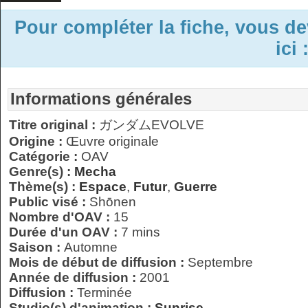
Pour compléter la fiche, vous d
ici 
Informations générales
Titre original :
ガンダムEVOLVE
Origine :
Œuvre originale
Catégorie :
OAV
Genre(s) :
Mecha
Thème(s) :
Espace
,
Futur
,
Guerre
Public visé :
Shōnen
Nombre d'OAV :
15
Durée d'un OAV :
7 mins
Saison :
Automne
Mois de début de diffusion :
Septembre
Année de diffusion :
2001
Diffusion :
Terminée
Studio(s) d'animation :
Sunrise