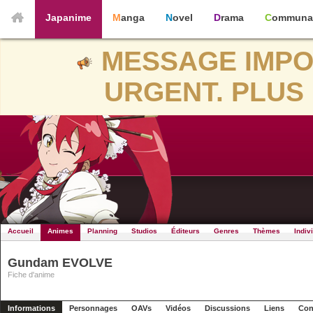
Japanime
Manga
Novel
Drama
Communa
MESSAGE IMPO
URGENT. PLUS 
Accueil
Animes
Planning
Studios
Éditeurs
Genres
Thèmes
Indiv
Gundam EVOLVE
Fiche d'anime
Informations
Personnages
OAVs
Vidéos
Discussions
Liens
Con