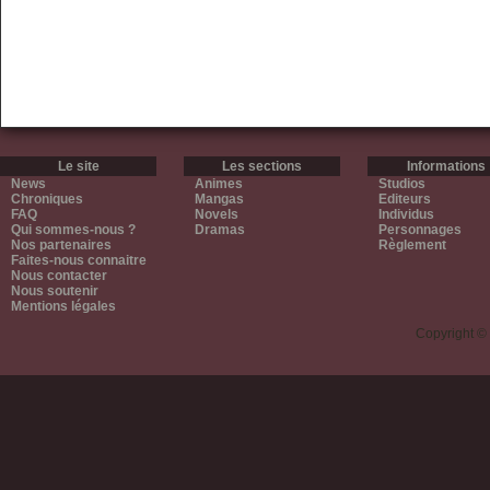
Le site
Les sections
Informations
News
Animes
Studios
Chroniques
Mangas
Editeurs
FAQ
Novels
Individus
Qui sommes-nous ?
Dramas
Personnages
Nos partenaires
Règlement
Faites-nous connaitre
Nous contacter
Nous soutenir
Mentions légales
Copyright ©