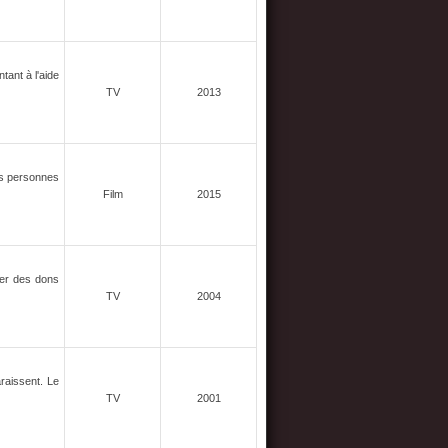
tant à l'aide
TV
2013
es personnes
Film
2015
iser des dons
TV
2004
raissent. Le
TV
2001