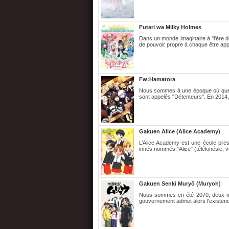
Futari wa Milky Holmes
Dans un monde imaginaire à "l'ère de
de pouvoir propre à chaque être app
Fw:Hamatora
Nous sommes à une époque où quel
sont appelés "Détenteurs". En 2014, 
Gakuen Alice (Alice Academy)
L’Alice Academy est une école prest
innés nommés "Alice" (télékinésie, v
Gakuen Senki Muryō (Muryoh)
Nous sommes en été 2070, deux myst
gouvernement admet alors l'existence