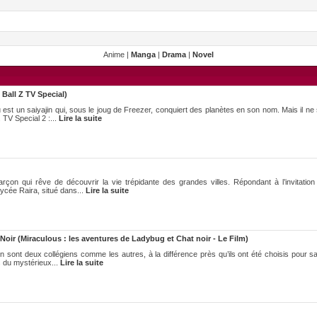
Anime |
Manga
|
Drama
|
Novel
Ball Z TV Special)
est un saiyajin qui, sous le joug de Freezer, conquiert des planètes en son nom. Mais il ne
 TV Special 2 :...
Lire la suite
on qui rêve de découvrir la vie trépidante des grandes villes. Répondant à l’invitatio
 lycée Raira, situé dans...
Lire la suite
oir (Miraculous : les aventures de Ladybug et Chat noir - Le Film)
ien sont deux collégiens comme les autres, à la différence près qu’ils ont été choisis pour s
 du mystérieux...
Lire la suite