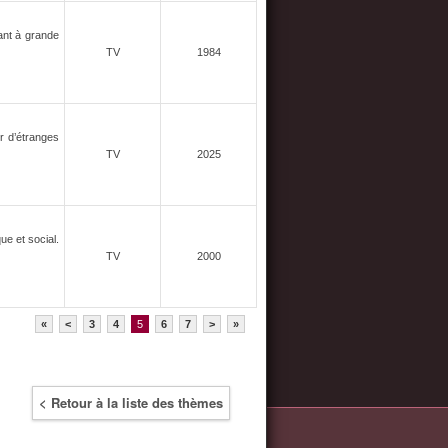
çant à grande
TV
1984
r d’étranges
TV
2025
ue et social.
TV
2000
«
<
3
4
5
6
7
>
»
< Retour à la liste des thèmes