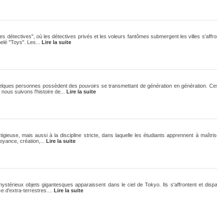
s détectives", où les détectives privés et les voleurs fantômes submergent les villes s'affron
elé "Toys". Les...
Lire la suite
ques personnes possèdent des pouvoirs se transmettant de génération en génération. C
nous suivons l'histoire de...
Lire la suite
igieuse, mais aussi à la discipline stricte, dans laquelle les étudiants apprennent à maîtr
oyance, création,...
Lire la suite
érieux objets gigantesques apparaissent dans le ciel de Tokyo. Ils s'affrontent et dispa
 d'extra-terrestres....
Lire la suite