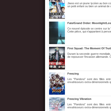
Jiwoo est un jeune lycéen au bon coe
un petit enfant ou bien un animal d
Fate/Grand Order: Moonlight/Lo
Ce nouvel épisode se centre sur la 
Cette pièce, qui n'appartient à perso
First Squad: The Moment Of Truth
Durant la seconde guerre mondiale,
de repousser l'invasion allemande. 
Freezing
Les "Pandora" sont des filles en
envahisseurs extra-dimensionnels qui
Freezing Vibration
Les "Pandora" sont des filles en
envahisseurs extra-dimensionnels qui