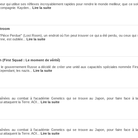
ur qui utilise ses réflexes incroyablement rapides pour rendre le monde meilleur, que ce so
e compagnie. Kayden...
Lire la suite
stroom
"Pièce Perdue" (Lost Room), un endroit où l'on peut trouver ce qui a été perdu, ou ceux qui
nne, est oubliée...
Lire la suite
 (First Squad : Le moment de vérité)
 le gouvernement Russe a décidé de créer une unité aux capacités spéciales nommée Firs
Cependant, les nazis...
Lire la suite
traînées au combat à l'académie Genetics qui se trouve au Japon, pour faire face à l
 attaquent la Terre. AOI...
Lire la suite
traînées au combat à l'académie Genetics qui se trouve au Japon, pour faire face à l
 attaquent la Terre. AOI...
Lire la suite