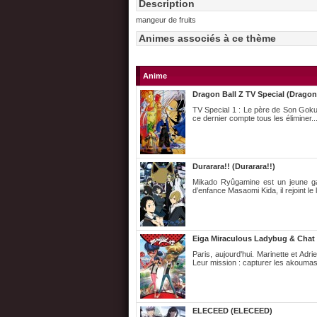
Description
mangeur de fruits
Animes associés à ce thème
Anime
Dragon Ball Z TV Special (Dragon 
TV Special 1 : Le père de Son Goku 
ce dernier compte tous les éliminer...
Durarara!! (Durarara!!)
Mikado Ryûgamine est un jeune garç
d’enfance Masaomi Kida, il rejoint le
Eiga Miraculous Ladybug & Chat N
Paris, aujourd'hui. Marinette et Adr
Leur mission : capturer les akoumas
ELECEED (ELECEED)