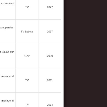
it en sauvant
TV
2027
 sont perdus.
TV Spécial
2017
t Squad afin
OAV
2009
a menace d'
TV
2011
a menace d'
TV
2013