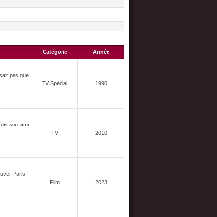
Catégorie
Année
 sait pas que
TV Spécial
1990
n de son ami
TV
2010
auver Paris !
Film
2023