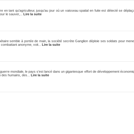
re en tant qu'agriculteur, jusqu'au jour où un vaisseau spatial en fuite est détecté se dépla
our le sauver,...
Lire la suite
taire semble à portée de main, la société secrète Ganglion déploie ses soldats pour mene
e combattant anonyme, voit...
Lire la suite
e guerre mondiale, le pays s’est lancé dans un gigantesque effort de développement économiq
u des humains, des...
Lire la suite