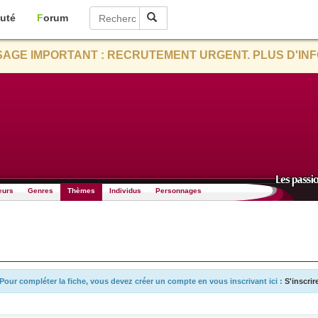
uté
Forum
AGE IMPORTANT : RECRUTEMENT URGENT. PLUS D'INF
eurs
Genres
Thèmes
Individus
Personnages
Pour compléter la fiche, vous devez créer un compte en vous inscrivant ici :
S'inscrir