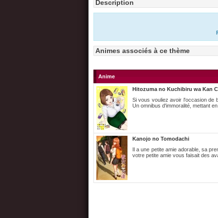
Description
Animes associés à ce thème
Anime
Hitozuma no Kuchibiru wa Kan Ch
Si vous vouliez avoir l'occasion de
Un omnibus d'immoralité, mettant e
Kanojo no Tomodachi
Il a une petite amie adorable, sa pr
votre petite amie vous faisait des av