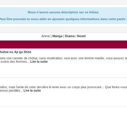
Nous n'avons aucune description sur ce thème.
Peut-être pourrais-tu nous aider en ajoutant quelques informations dans cette partie 
Anime |
Manga
|
Drama
|
Novel
ūhai no Aji ga Shite
 boire une canette de chūhai, sans modération, seul avec une femme mariée, vous pouvez la t
n scène des femmes...
Lire la suite
emière, mais l'amie de cette dernière le tente avec un corps plus provocant… Que feriez-vous
ances pareilles...
Lire la suite