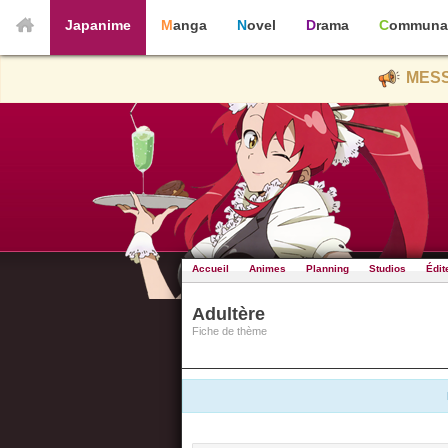
Japanime
Manga
Novel
Drama
Communa
MESS
Accueil
Animes
Planning
Studios
Édit
Adultère
Fiche de thème