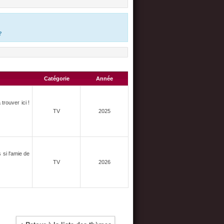
?
Catégorie
Année
rouver ici !
TV
2025
 si l'amie de
TV
2026