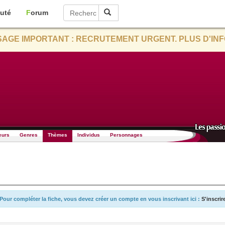
uté
Forum
AGE IMPORTANT : RECRUTEMENT URGENT. PLUS D'INF
eurs
Genres
Thèmes
Individus
Personnages
Pour compléter la fiche, vous devez créer un compte en vous inscrivant ici :
S'inscrir