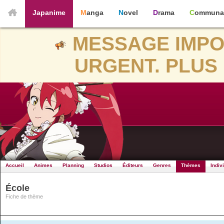
Japanime
Manga
Novel
Drama
Communa
MESSAGE IMPO
URGENT. PLUS 
Accueil
Animes
Planning
Studios
Éditeurs
Genres
Thèmes
Indiv
École
Fiche de thème