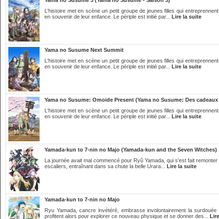
Yama no Susume 3 (Yama no Susume - Saison 3)
L'histoire met en scène un petit groupe de jeunes filles qui entreprennen
en souvenir de leur enfance. Le périple est initié par...
Lire la suite
Yama no Susume Next Summit
L'histoire met en scène un petit groupe de jeunes filles qui entreprennen
en souvenir de leur enfance. Le périple est initié par...
Lire la suite
Yama no Susume: Omoide Present (Yama no Susume: Des cadeaux r
L'histoire met en scène un petit groupe de jeunes filles qui entreprennen
en souvenir de leur enfance. Le périple est initié par...
Lire la suite
Yamada-kun to 7-nin no Majo (Yamada-kun and the Seven Witches)
La journée avait mal commencé pour Ryû Yamada, qui s'est fait remonter le
escaliers, entraînant dans sa chute la belle Urara...
Lire la suite
Yamada-kun to 7-nin no Majo
Ryu Yamada, cancre invétéré, embrasse involontairement la surdouée 
profitent alors pour explorer ce nouveau physique et se donner des...
Lire