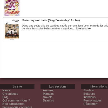
Yesterday wo Utatte (Sing "Yesterday" for Me)
Dans une petite ville de banlieue située sur une ligne de chemin de fer pri
de vivre leurs plus belles années malgré les...
Lire la suite
Le site
Les sections
Informations
News
Animes
Studios
Chroniques
Mangas
Editeurs
FAQ
Novels
Individus
Qui sommes-nous ?
Dramas
Personnages
Nos partenaires
Règlement
Faites-nous connaitre