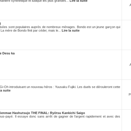
 manière synthétique et ludique les plus grandes...
Lire la suite
)
tisées sont populaires auprès de nombreux ménages. Bondo est un jeune garçon qui
 La mère de Bondo finit par céder, mais le...
Lire la suite
re Desu ka
Gi-Oh introduisant un nouveau héros : Yuusaku Fujiki. Les duels se dérouleront cette
la suite
P
ōenmae Hashutsujo THE FINAL: Ryōtsu Kankichi Saigo
ous-payé. Il essaye donc sans arrêt de gagner de l'argent rapidement et avec des