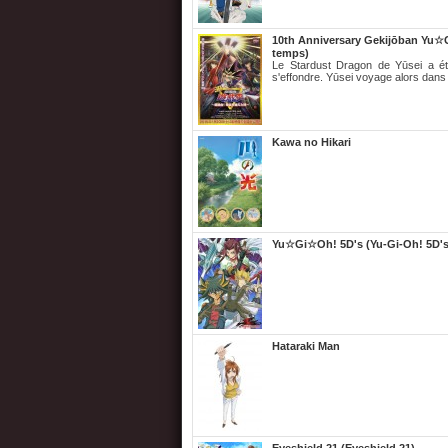
10th Anniversary Gekijōban Yu☆
temps)
Le Stardust Dragon de Yūsei a é
s'effondre. Yūsei voyage alors dans
Kawa no Hikari
Yu☆Gi☆Oh! 5D's (Yu-Gi-Oh! 5D's
Hataraki Man