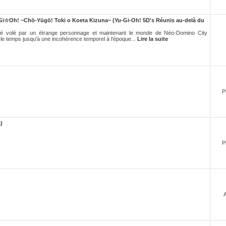
Gi☆Oh! ~Chō-Yūgō! Toki o Koeta Kizuna~ (Yu-Gi-Oh! 5D's Réunis au-delà du
té volé par un étrange personnage et maintenant le monde de Néo-Domino City
 le temps jusqu'à une incohérence temporel à l'époque...
Lire la suite
P
)
P