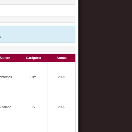
?
Saison
Catégorie
Année
rintemps
Film
2025
Automne
TV
2025