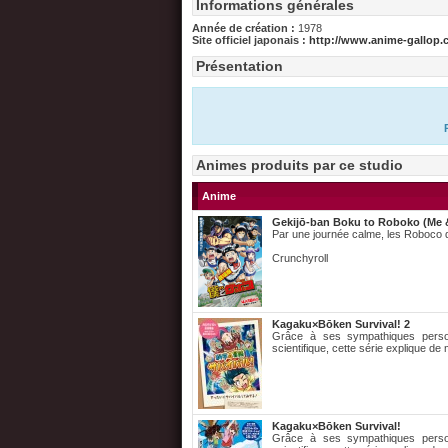
Informations générales
Année de création :
1978
Site officiel japonais :
http://www.anime-gallop.c
Présentation
Animes produits par ce studio
Anime
Gekijō-ban Boku to Roboko (Me &
Par une journée calme, les Roboco d
Crunchyroll
Kagaku×Bōken Survival! 2
Grâce à ses sympathiques personn
scientifique, cette série explique de
Kagaku×Bōken Survival!
Grâce à ses sympathiques personn