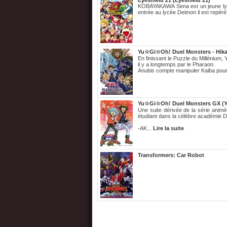
Eyeshield 21 (Eyeshield 21)
KOBAYAKAWA Sena est un jeune lycéen 
entrée au lycée Deimon il est repéré
Yu☆Gi☆Oh! Duel Monsters - Hikari
En finissant le Puzzle du Millénium,
il y a longtemps par le Pharaon.
Anubis compte manipuler Kaiba pour
Yu☆Gi☆Oh! Duel Monsters GX (Y
Une suite dérivée de la série ani
étudiant dans la célèbre académie
-AK...
Lire la suite
Transformers: Car Robot