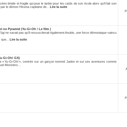
timide et fragile qui joue le larbin pour les caïds de son école alors qu'il fait son
 par le démon Hiruma capitaine de...
Lire la suite
P
 no Pyramid (Yu-Gi-Oh ! Le film )
 Yūgi ne savait pas qu'il ressusciterait également Anubis, une force démoniaque vaincu
 que...
Lire la suite
u-Gi-Oh! GX)
mée « Yu-Gi-Oh! », centrée sur un garçon nommé Jaden et sur ses aventures comme
 Duel Monsters…
P