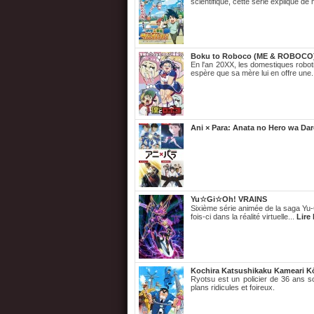
scientifique, cette série explique de
Boku to Roboco (ME & ROBOCO
En l'an 20XX, les domestiques robo
espère que sa mère lui en offre une.
Ani × Para: Anata no Hero wa Da
Yu☆Gi☆Oh! VRAINS
Sixième série animée de la saga Yu-
fois-ci dans la réalité virtuelle...
Lire 
Kochira Katsushikaku Kameari K
Ryotsu est un policier de 36 ans s
plans ridicules et foireux.