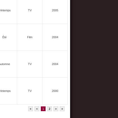
rintemps
TV
2005
Été
Film
2004
Automne
TV
2004
rintemps
TV
2000
«
<
1
2
>
»