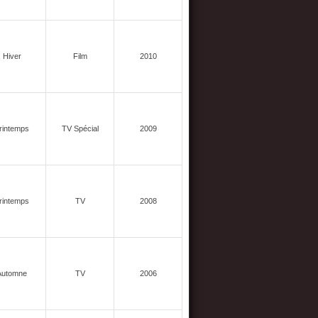
Hiver
Film
2010
rintemps
TV Spécial
2009
rintemps
TV
2008
Automne
TV
2006