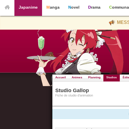
Japanime
Manga
Novel
Drama
Communa
MESS
Accueil
Animes
Planning
Studios
Édit
Studio Gallop
Fiche de studio d'animation