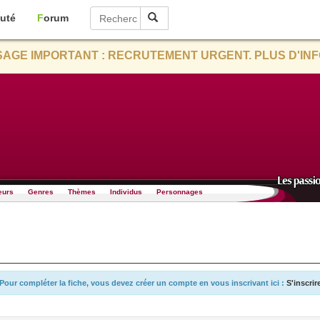
uté
Forum
AGE IMPORTANT : RECRUTEMENT URGENT. PLUS D'INF
eurs
Genres
Thèmes
Individus
Personnages
Pour compléter la fiche, vous devez créer un compte en vous inscrivant ici :
S'inscrir