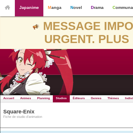
Japanime
Manga
Novel
Drama
Communa
MESSAGE IMPO
URGENT. PLUS 
Accueil
Animes
Planning
Studios
Éditeurs
Genres
Thèmes
Indiv
Square-Enix
Fiche de studio d'animation