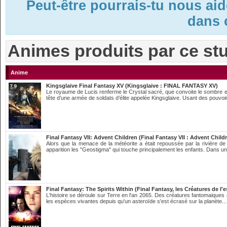
Peut-être pourrais-tu nous ai
dans c
Animes produits par ce st
Anime
Kingsglaive Final Fantasy XV (Kingsglaive : FINAL FANTASY XV)
Le royaume de Lucis renferme le Crystal sacré, que convoite le sombre em
tête d’une armée de soldats d’élite appelée Kingsglaive. Usant des pouvoir
Final Fantasy VII: Advent Children (Final Fantasy VII : Advent Child
Alors que la menace de la météorite a était repoussée par la rivière de 
apparition les "Geostigma" qui touche principalement les enfants. Dans un
Final Fantasy: The Spirits Within (Final Fantasy, les Créatures de l'e
L'histoire se déroule sur Terre en l'an 2065. Des créatures fantomaiques 
les espèces vivantes depuis qu'un asteroïde s'est écrasé sur la planète..