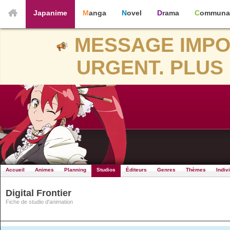
Japanime
Manga
Novel
Drama
Communa
MESSAGE IMPO
URGENT. PLUS 
Accueil
Animes
Planning
Studios
Éditeurs
Genres
Thèmes
Indiv
Digital Frontier
Fiche de studio d'animation