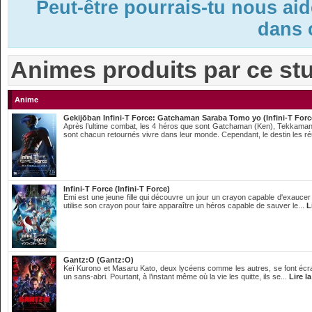
Peut-être pourrais-tu nous ai
dans c
Animes produits par ce st
Anime
Gekijōban Infini-T Force: Gatchaman Saraba Tomo yo (Infini-T For
Après l’ultime combat, les 4 héros que sont Gatchaman (Ken), Tekkaman 
sont chacun retournés vivre dans leur monde. Cependant, le destin les réu
Infini-T Force (Infini-T Force)
Emi est une jeune fille qui découvre un jour un crayon capable d'exaucer
utilise son crayon pour faire apparaître un héros capable de sauver le...
L
Gantz:O (Gantz:O)
Keï Kurono et Masaru Kato, deux lycéens comme les autres, se font écras
un sans-abri. Pourtant, à l’instant même où la vie les quitte, ils se...
Lire la