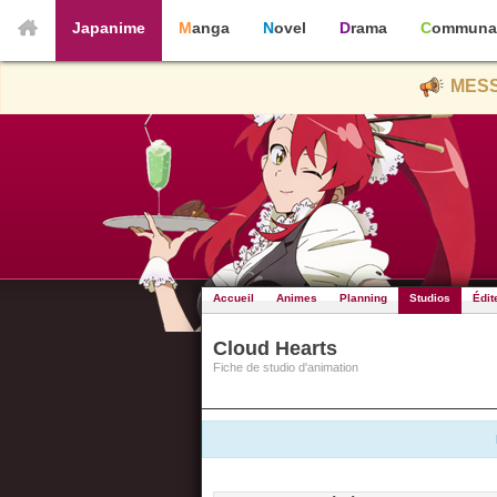
Japanime
Manga
Novel
Drama
Communa
MESS
Accueil
Animes
Planning
Studios
Édit
Cloud Hearts
Fiche de studio d'animation