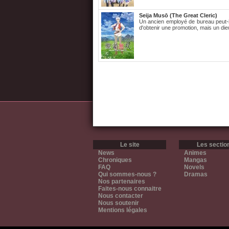
Seija Musō (The Great Cleric)
Un ancien employé de bureau peut-il
d'obtenir une promotion, mais un di
Le site
Les sectio
News
Animes
Chroniques
Mangas
FAQ
Novels
Qui sommes-nous ?
Dramas
Nos partenaires
Faites-nous connaitre
Nous contacter
Nous soutenir
Mentions légales