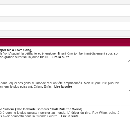
sper Me a Love Song)
e Yori Asagini, la pétillante et énergique Himari Kino tombe immédiatement sous son
 grande surprise, la jeune fille lui...
Lire la suite
P
ans lequel des gens du monde réel ont été emprisonnés. Mais le joueur le plus fort
’ennemi le plus puissant, Origin. Enfin...
Lire la suite
P
 Suberu (The Iceblade Sorcerer Shall Rule the World)
ré comme le plus puissant sorcier au monde. L'héritier du titre, Ray White, peine à
ès avoir combattu dans la Grande Guerre...
Lire la suite