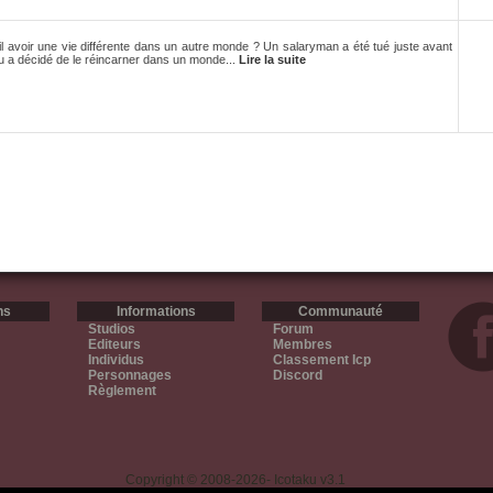
 avoir une vie différente dans un autre monde ? Un salaryman a été tué juste avant
eu a décidé de le réincarner dans un monde...
Lire la suite
ns
Informations
Communauté
Studios
Forum
Editeurs
Membres
Individus
Classement Icp
Personnages
Discord
Règlement
Copyright © 2008-2026- Icotaku v3.1