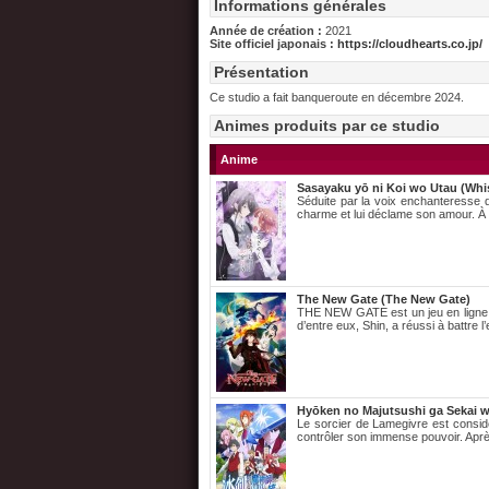
Informations générales
Année de création :
2021
Site officiel japonais :
https://cloudhearts.co.jp/
Présentation
Ce studio a fait banqueroute en décembre 2024.
Animes produits par ce studio
Anime
Sasayaku yō ni Koi wo Utau (Whi
Séduite par la voix enchanteresse d
charme et lui déclame son amour. À sa
The New Gate (The New Gate)
THE NEW GATE est un jeu en ligne d
d’entre eux, Shin, a réussi à battre l
Hyōken no Majutsushi ga Sekai wo
Le sorcier de Lamegivre est considé
contrôler son immense pouvoir. Apr