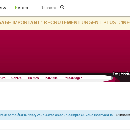
uté
Forum
AGE IMPORTANT : RECRUTEMENT URGENT. PLUS D'INF
eurs
Genres
Thèmes
Individus
Personnages
Pour compléter la fiche, vous devez créer un compte en vous inscrivant ici :
S'inscrir