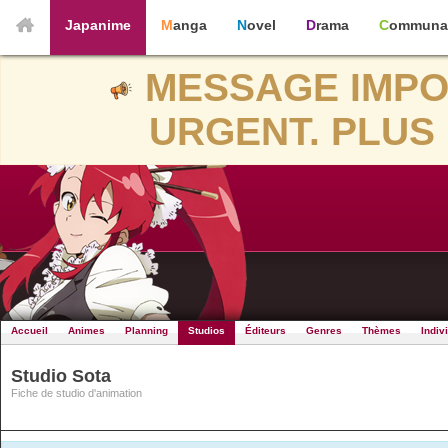
Japanime
Manga
Novel
Drama
Communa
MESSAGE IMPO
URGENT. PLUS 
Accueil
Animes
Planning
Studios
Éditeurs
Genres
Thèmes
Indiv
Studio Sota
Fiche de studio d'animation