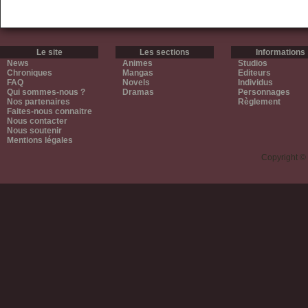
Le site
Les sections
Informations
News
Animes
Studios
Chroniques
Mangas
Editeurs
FAQ
Novels
Individus
Qui sommes-nous ?
Dramas
Personnages
Nos partenaires
Règlement
Faites-nous connaitre
Nous contacter
Nous soutenir
Mentions légales
Copyright ©