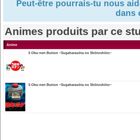
Peut-être pourrais-tu nous ai
dans c
Animes produits par ce st
Anime
5 Oku-nen Button ~Sugaharasōta no Shōtoshōto~
5 Oku-nen Button ~Sugaharasōta no Shōtoshōto~