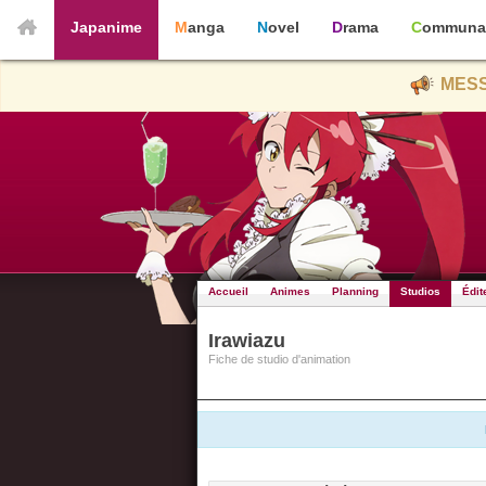
Japanime
Manga
Novel
Drama
Communa
MESS
Accueil
Animes
Planning
Studios
Édit
Irawiazu
Fiche de studio d'animation