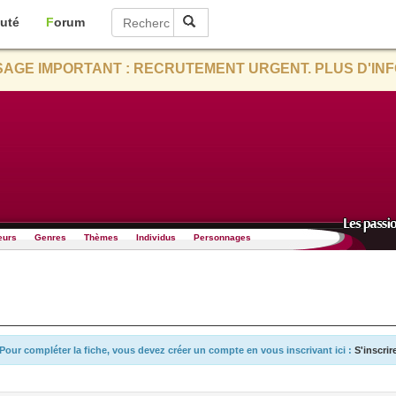
uté
Forum
AGE IMPORTANT : RECRUTEMENT URGENT. PLUS D'INF
eurs
Genres
Thèmes
Individus
Personnages
Pour compléter la fiche, vous devez créer un compte en vous inscrivant ici :
S'inscrir