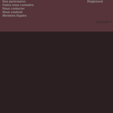
Nos partenaires
Règlement
Faites-nous connaitre
Nous contacter
Nous soutenir
Mentions légales
Copyright ©