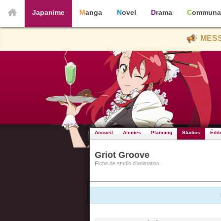
Japanime
Manga
Novel
Drama
Communa
MESS
Accueil
Animes
Planning
Studios
Édit
Griot Groove
Fiche de studio d'animation