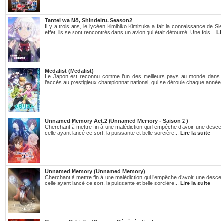
Tantei wa Mō, Shindeiru. Season2
Il y a trois ans, le lycéen Kimihiko Kimizuka a fait la connaissance de Si
effet, ils se sont rencontrés dans un avion qui était détourné. Une fois...
Li
Medalist (Medalist)
Le Japon est reconnu comme l’un des meilleurs pays au monde dans l
l’accès au prestigieux championnat national, qui se déroule chaque année,
Unnamed Memory Act.2 (Unnamed Memory - Saison 2 )
Cherchant à mettre fin à une malédiction qui l’empêche d’avoir une desc
celle ayant lancé ce sort, la puissante et belle sorcière...
Lire la suite
Unnamed Memory (Unnamed Memory)
Cherchant à mettre fin à une malédiction qui l’empêche d’avoir une desc
celle ayant lancé ce sort, la puissante et belle sorcière...
Lire la suite