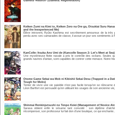
Gamera -Rebirth- (Gamera: Régénération)
Keiken Zumi na Kimi to, Keiken Zero na Ore ga, Otsukiai Suru Hana
and the Inexperienced Me)
Élève introverti, Ryûto Kashima est secrètement amoureux de la très p
perdu avec ses camarades de classe, il avoue un jour ses sentiments à 
KanColle: Itsuka Ano Umi de (Kancolle Season 2: Let's Meet at Sea)
Une mystérieuse flotte navale a pris le contrôle des océans. Seules que
grands navires d’antan, sont capables de contrer cette menace. Notre hist
Otome Game Sekai wa Mob ni Kibishii Sekai Desu (Trapped in a Da
Tough for Mobs)
Tenter de vivre une vie paisible n'est pas facile lorsqu'on se réincarne
Léon Bartfort est persuadé qu’en utilisant les usages de son ancienne vie,
Shinmai Renkinjutsushi no Tenpo Keiei (Management of Novice Alc
Sarasa obtient enfin le sésame tant convoité : son diplôme d’alchi
récompenser, son professeur lui fait don d’une boutique, ce qui enchante.