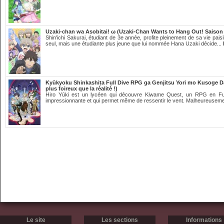
Uzaki-chan wa Asobitai! ω (Uzaki-Chan Wants to Hang Out! Saison 
Shin'ichi Sakurai, étudiant de 3e année, profite pleinement de sa vie pai
seul, mais une étudiante plus jeune que lui nommée Hana Uzaki décide...
Kyūkyoku Shinkashita Full Dive RPG ga Genjitsu Yori mo Kusoge Dat
plus foireux que la réalité !)
Hiro Yūki est un lycéen qui découvre Kiwame Quest, un RPG en Full
impressionnante et qui permet même de ressentir le vent. Malheureuseme
Le site
Les sections
Informations