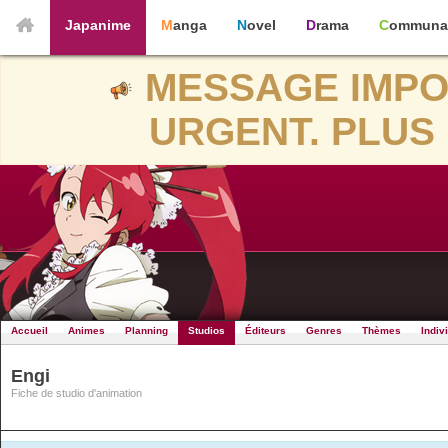
Japanime
Manga
Novel
Drama
Communa
MESSAGE IMPO
URGENT. PLUS 
Accueil
Animes
Planning
Studios
Éditeurs
Genres
Thèmes
Indiv
Engi
Fiche de studio d'animation