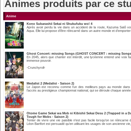
Animes produits par ce st
Anime
Kono Subarashii Sekai ni Shukufuku wo! 4
Après avoir perdu la vie dans un accident de la route, Kazuma Satô voi
Aqua. Elle lui propose d’être réincarné dans un autre monde et d’emporter
Ghost Concert: missing Songs (GHOST CONCERT : missing Songs
En 2045, alors que chanter est interdit, une lycéenne entend une voix fa
immense pouvoir.
-Crunchyroll-
Medalist 2 (Medalist - Saison 2)
Le Japon est reconnu comme l’un des meilleurs pays au monde dans l
l’accès au prestigieux championnat national, qui se déroule chaque année,
Otome Game Sekai wa Mob ni Kibishii Sekai Desu 2 (Trapped in a 
Tough for Mobs - Saison 2)
Tenter de vivre une vie paisible n'est pas facile lorsqu'on se réincarne
Léon Bartfort est persuadé qu’en utilisant les usages de son ancienne vie,