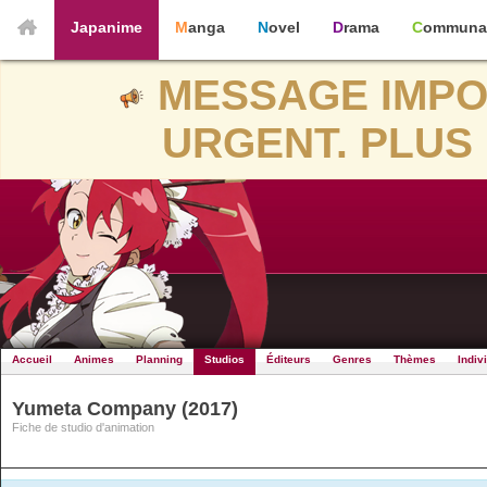
Japanime
Manga
Novel
Drama
Communa
MESSAGE IMPO
URGENT. PLUS 
Accueil
Animes
Planning
Studios
Éditeurs
Genres
Thèmes
Indiv
Yumeta Company (2017)
Fiche de studio d'animation