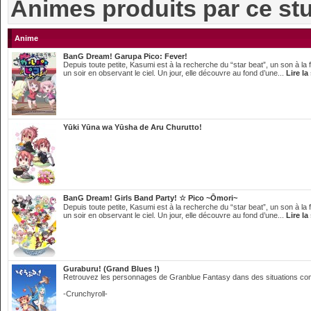
Animes produits par ce st
Anime
BanG Dream! Garupa Pico: Fever!
Depuis toute petite, Kasumi est à la recherche du “star beat”, un son à la f
un soir en observant le ciel. Un jour, elle découvre au fond d’une...
Lire la
Yūki Yūna wa Yūsha de Aru Churutto!
BanG Dream! Girls Band Party! ☆ Pico ~Ōmori~
Depuis toute petite, Kasumi est à la recherche du “star beat”, un son à la f
un soir en observant le ciel. Un jour, elle découvre au fond d’une...
Lire la
Guraburu! (Grand Blues !)
Retrouvez les personnages de Granblue Fantasy dans des situations com
-Crunchyroll-