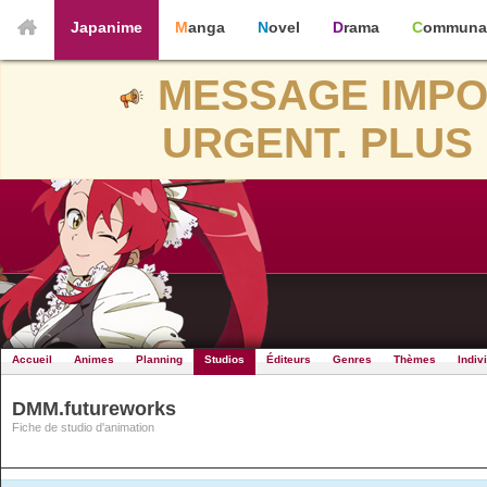
Japanime
Manga
Novel
Drama
Communa
MESSAGE IMPO
URGENT. PLUS 
Accueil
Animes
Planning
Studios
Éditeurs
Genres
Thèmes
Indiv
DMM.futureworks
Fiche de studio d'animation