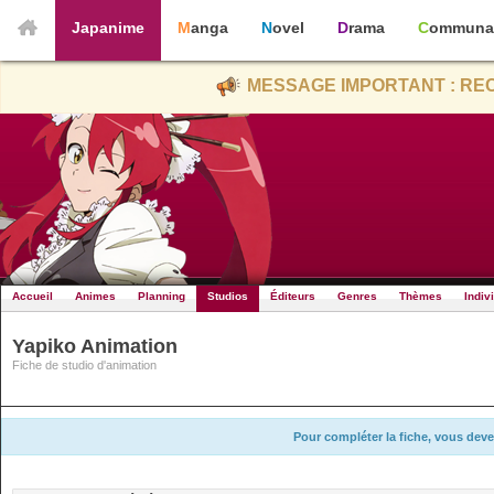
Japanime
Manga
Novel
Drama
Communa
MESSAGE IMPORTANT : REC
Accueil
Animes
Planning
Studios
Éditeurs
Genres
Thèmes
Indiv
Yapiko Animation
Fiche de studio d'animation
Pour compléter la fiche, vous deve