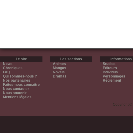
Le site
Les sections
Informations
News
Animes
Studios
Chroniques
Mangas
Editeurs
FAQ
Novels
Individus
Qui sommes-nous ?
Dramas
Personnages
Nos partenaires
Règlement
Faites-nous connaitre
Nous contacter
Nous soutenir
Mentions légales
Copyright ©