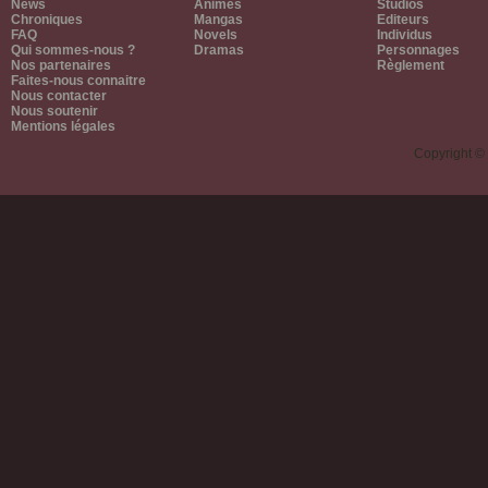
News
Animes
Studios
Chroniques
Mangas
Editeurs
FAQ
Novels
Individus
Qui sommes-nous ?
Dramas
Personnages
Nos partenaires
Règlement
Faites-nous connaitre
Nous contacter
Nous soutenir
Mentions légales
Copyright ©