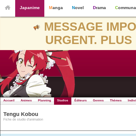
Japanime
Manga
Novel
Drama
Communa
MESSAGE IMPO
URGENT. PLUS 
Accueil
Animes
Planning
Studios
Éditeurs
Genres
Thèmes
Indiv
Tengu Kobou
Fiche de studio d'animation