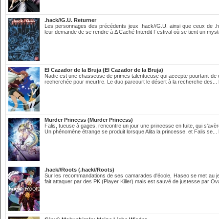
.hack//G.U. Returner
Les personnages des précédents jeux .hack//G.U. ainsi que ceux de .ha
leur demande de se rendre à Δ Caché Interdit Festival où se tient un myst
El Cazador de la Bruja (El Cazador de la Bruja)
Nadie est une chasseuse de primes talentueuse qui accepte pourtant de dev
recherchée pour meurtre. Le duo parcourt le désert à la recherche des...
Murder Princess (Murder Princess)
Falis, tueuse à gages, rencontre un jour une princesse en fuite, qui s'av
Un phénomène étrange se produit lorsque Alita la princesse, et Falis se...
.hack//Roots (.hack//Roots)
Sur les recommandations de ses camarades d'école, Haseo se met au je
fait attaquer par des PK (Player Killer) mais est sauvé de justesse par Ov