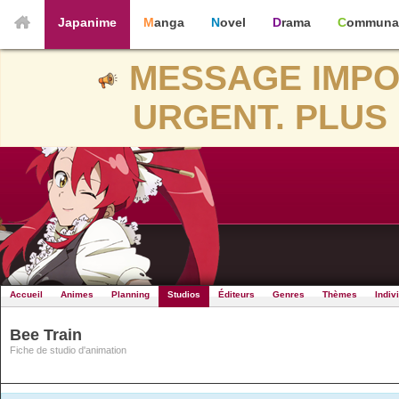
Japanime
Manga
Novel
Drama
Communa
MESSAGE IMPO
URGENT. PLUS 
Accueil
Animes
Planning
Studios
Éditeurs
Genres
Thèmes
Indiv
Bee Train
Fiche de studio d'animation