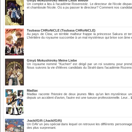
Ginyū Mokushiroku Meine Liebe Wieder
Un complot a lieu à l'académie Rosenstolz. Le directeur de l'école dispara
et chamboule l'école. Où a pu passer le directeur? Comment nos candidat
Tsubasa CHRoNiCLE (Tsubasa CHRoNiCLE)
Au pays de Clow, un terrible malheur frappe la princesse Sakura et ter
L’héritière du royaume succombe à un mal mystérieux qui brise son âme e
Ginyū Mokushiroku Meine Liebe
Un royaume nommé "Kuchen" est dirigé par un roi soutenu pour prend
Nous suivons la vie d'élèves candidats du Strahl dans l'académie Rozenst
Madlax
Madlax raconte l'histoire de deux jeunes filles qu'un lien mystérieux u
depuis un accident d'avion, l'autre est une tueuse professionnelle. Leur...
.hack//Gift (.hack//Gift)
Un OAV un peu spécial dans lequel on retrouve les différents personnage
des plus surprenant.