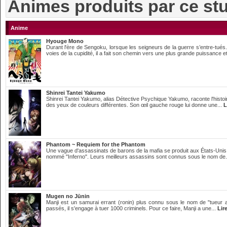
Animes produits par ce st
Anime
Hyouge Mono
Durant l'ère de Sengoku, lorsque les seigneurs de la guerre s’entre-tués
voies de la cupidité, il a fait son chemin vers une plus grande puissance et
Shinrei Tantei Yakumo
Shinrei Tantei Yakumo, alias Détective Psychique Yakumo, raconte l'histoi
des yeux de couleurs différentes. Son œil gauche rouge lui donne une...
L
Phantom ~ Requiem for the Phantom
Une vague d'assassinats de barons de la mafia se produit aux États-Unis
nommé "Inferno". Leurs meilleurs assassins sont connus sous le nom de.
Mugen no Jūnin
Manji est un samurai errant (ronin) plus connu sous le nom de "tueur 
passés, il s'engage à tuer 1000 criminels. Pour ce faire, Manji a une...
Lire