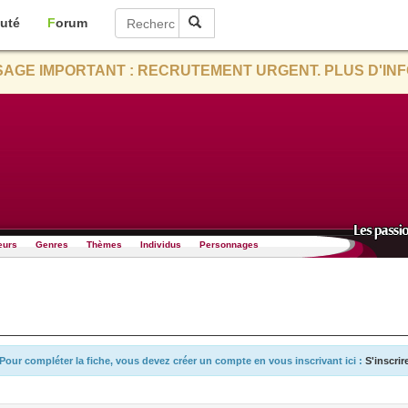
uté
Forum
AGE IMPORTANT : RECRUTEMENT URGENT. PLUS D'INF
eurs
Genres
Thèmes
Individus
Personnages
Pour compléter la fiche, vous devez créer un compte en vous inscrivant ici :
S'inscrir