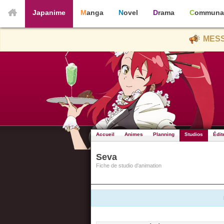
Japanime
Manga
Novel
Drama
Communa
MESS
Accueil
Animes
Planning
Studios
Édit
Seva
Fiche de studio d'animation