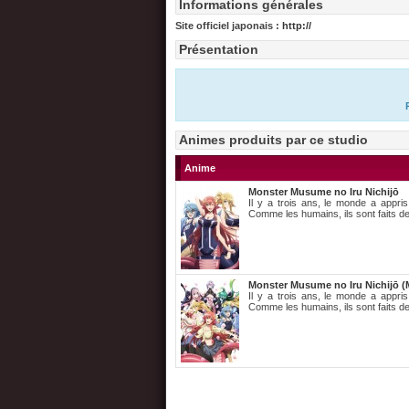
Informations générales
Site officiel japonais :
http://
Présentation
Animes produits par ce studio
Anime
Monster Musume no Iru Nichijō
Il y a trois ans, le monde a appris
Comme les humains, ils sont faits de 
Monster Musume no Iru Nichijō (
Il y a trois ans, le monde a appris
Comme les humains, ils sont faits de 