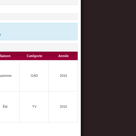
?
Saison
Catégorie
Année
Automne
OAD
2016
Été
TV
2015