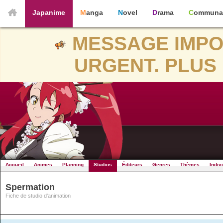
Japanime
Manga
Novel
Drama
Communa
MESSAGE IMPO
URGENT. PLUS 
Accueil
Animes
Planning
Studios
Éditeurs
Genres
Thèmes
Indiv
Spermation
Fiche de studio d'animation