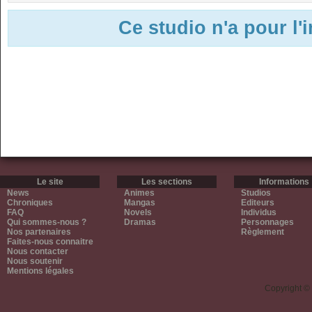
Ce studio n'a pour l'
Le site
Les sections
Informations
News
Animes
Studios
Chroniques
Mangas
Editeurs
FAQ
Novels
Individus
Qui sommes-nous ?
Dramas
Personnages
Nos partenaires
Règlement
Faites-nous connaitre
Nous contacter
Nous soutenir
Mentions légales
Copyright ©