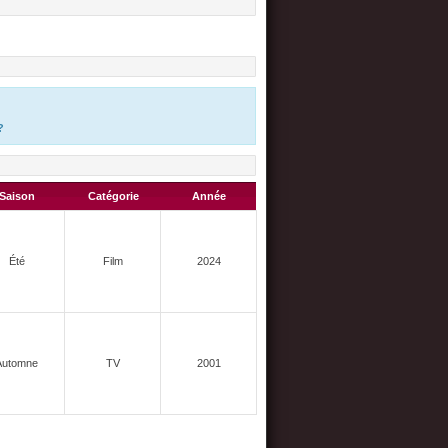
?
Saison
Catégorie
Année
Été
Film
2024
Automne
TV
2001