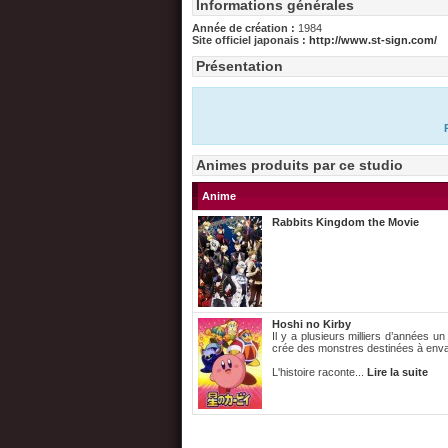
Informations générales
Année de création :
1984
Site officiel japonais :
http://www.st-sign.com/
Présentation
Animes produits par ce studio
Anime
Rabbits Kingdom the Movie
Hoshi no Kirby
Il y a plusieurs milliers d’années 
crée des monstres destinées à envah
L'histoire raconte...
Lire la suite