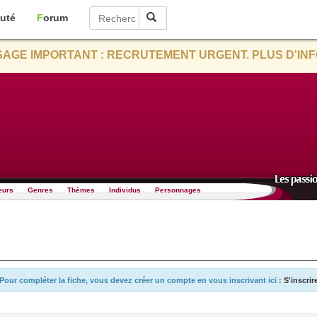
uté
Forum
AGE IMPORTANT : RECRUTEMENT URGENT. PLUS D'INF
eurs
Genres
Thèmes
Individus
Personnages
Pour compléter la fiche, vous devez créer un compte en vous inscrivant ici :
S'inscrir