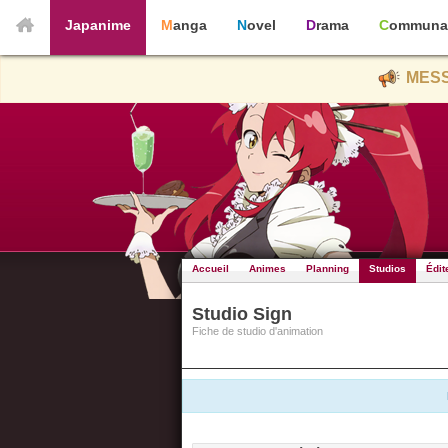
Japanime
Manga
Novel
Drama
Communa
MESS
Accueil
Animes
Planning
Studios
Édit
Studio Sign
Fiche de studio d'animation