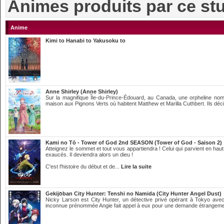
Animes produits par ce st
Anime
Kimi to Hanabi to Yakusoku to
Anne Shirley (Anne Shirley)
Sur la magnifique Île-du-Prince-Édouard, au Canada, une orpheline no
maison aux Pignons Verts où habitent Matthew et Marilla Cuthbert. Ils déci
Kami no Tō - Tower of God 2nd SEASON (Tower of God - Saison 2)
Atteignez le sommet et tout vous appartiendra ! Celui qui parvient en haut
exaucés. Il deviendra alors un dieu !
C'est l'histoire du début et de...
Lire la suite
Gekijо̄ban City Hunter: Tenshi no Namida (City Hunter Angel Dust)
Nicky Larson est City Hunter, un détective privé opérant à Tokyo avec
inconnue prénommée Angie fait appel à eux pour une demande étrangemen