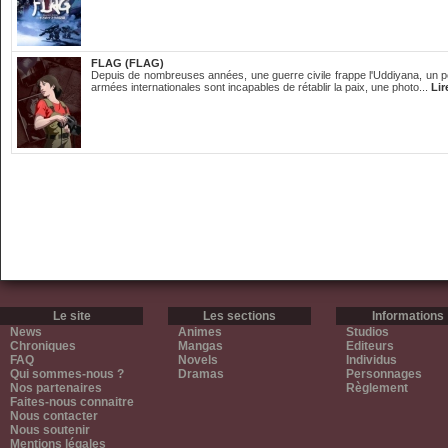
FLAG (FLAG)
Depuis de nombreuses années, une guerre civile frappe l'Uddiyana, un pe
armées internationales sont incapables de rétablir la paix, une photo...
Lir
Le site
Les sections
Informations
News
Animes
Studios
Chroniques
Mangas
Editeurs
FAQ
Novels
Individus
Qui sommes-nous ?
Dramas
Personnages
Nos partenaires
Règlement
Faites-nous connaitre
Nous contacter
Nous soutenir
Mentions légales