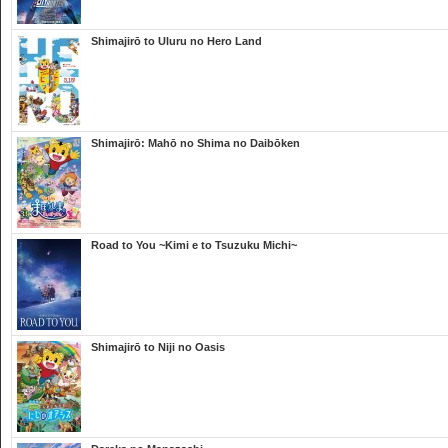
Shimajirō to Uluru no Hero Land
Shimajirō: Mahō no Shima no Daibōken
Road to You ~Kimi e to Tsuzuku Michi~
Shimajirō to Niji no Oasis