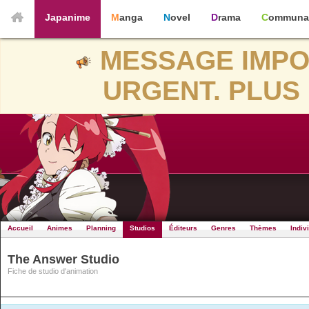
Japanime
Manga
Novel
Drama
Communa
MESSAGE IMPO
URGENT. PLUS 
Accueil
Animes
Planning
Studios
Éditeurs
Genres
Thèmes
Indiv
The Answer Studio
Fiche de studio d'animation