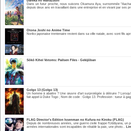
Dareka no Manazashi
Dans un futur proche, nous suivons Okamura Aya, surnommée "Aachan"
depuis deux ans en travaillant dans une entreprise et en vivant par ses p
Otona Joshi no Anime Time
Noriko japonaise trentenaire revient dans sa ville natale, avec sont fils a
Sōkō Kihei Votoms: Pailsen Files - Gekijōban
Golgo 13 (Golgo 13)
Un homme à abattre ? Une œuvre d'art surprotégée à détruire ? Lorsqu'
fait appel à Duke Togo ; Nom de code : Golgo 13. Profession : tueur à gag
FLAG Director's Edition Issenman no Kufura no Kiroku (FLAG)
Depuis de nombreuses années, une guerre civile frappe l'Uddiyana, un pe
armées internationales sont incapables de rétablir la paix, une photo...
Lir