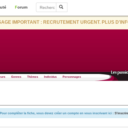
uté
Forum
AGE IMPORTANT : RECRUTEMENT URGENT. PLUS D'INF
eurs
Genres
Thèmes
Individus
Personnages
Pour compléter la fiche, vous devez créer un compte en vous inscrivant ici :
S'inscrir