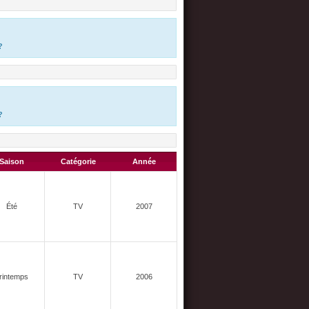
?
?
Saison
Catégorie
Année
Été
TV
2007
rintemps
TV
2006