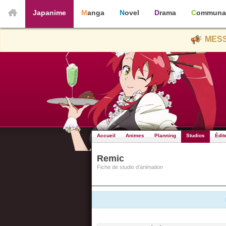
Japanime
Manga
Novel
Drama
Communa
MESS
Accueil
Animes
Planning
Studios
Édit
Remic
Fiche de studio d'animation