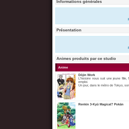
Informations générales
Présentation
Animes produits par ce studio
Anime
Dōjin Work
L'histoire nous suit une jeune fille
emploi.
Un jour, dans le métro de Tokyo, son 
Renkin 3-Kyū Magical? Pokān