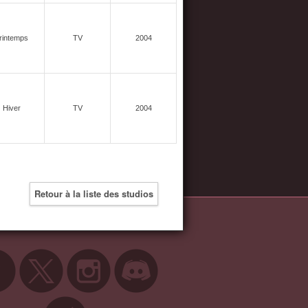
rintemps
TV
2004
Hiver
TV
2004
Retour à la liste des studios