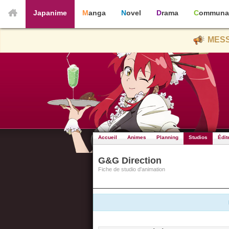
Japanime
Manga
Novel
Drama
Communa
MESS
Accueil
Animes
Planning
Studios
Édit
G&G Direction
Fiche de studio d'animation