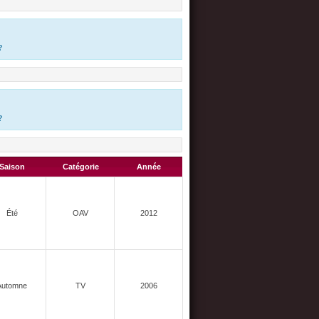
?
?
Saison
Catégorie
Année
Été
OAV
2012
Automne
TV
2006