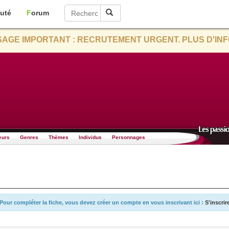
uté
Forum
AGE IMPORTANT : RECRUTEMENT URGENT. PLUS D'INF
eurs
Genres
Thèmes
Individus
Personnages
Pour compléter la fiche, vous devez créer un compte en vous inscrivant ici :
S'inscrir