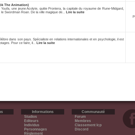
ök The Animation)
 Yuufa, une jeune Acolyte, quitte Prontera, la capitale du royaume de Rune-Midgard,
 le Swordman Roan. De la ville magique de...
Lire la suite
P
lèbre dans son pays. Spécialiste en relations internationales et en psychologie, il est
tages. Pour ce faire, il...
Lire la suite
ns
Informations
Communauté
Studios
Forum
Editeurs
Membres
Individus
Classement Icp
Personnages
Discord
Règlement