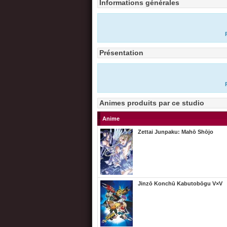
Informations générales
Présentation
Animes produits par ce studio
Anime
Zettai Junpaku: Mahō Shōjo
Jinzō Konchū Kabutobōgu V×V