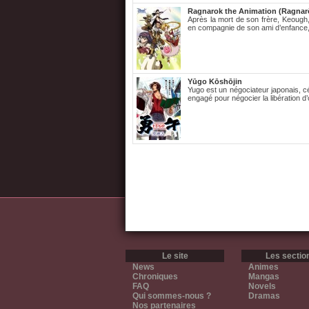
Ragnarok the Animation (Ragnar
Après la mort de son frère, Keough,
en compagnie de son ami d’enfance,
Yūgo Kōshōjin
Yugo est un négociateur japonais, cé
engagé pour négocier la libération d’o
Le site
Les sectio
News
Animes
Chroniques
Mangas
FAQ
Novels
Qui sommes-nous ?
Dramas
Nos partenaires