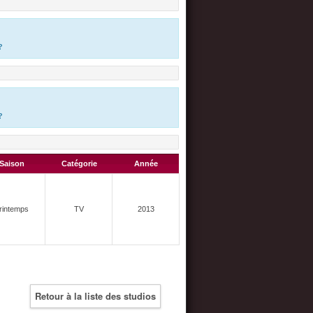
?
?
Saison
Catégorie
Année
rintemps
TV
2013
Retour à la liste des studios