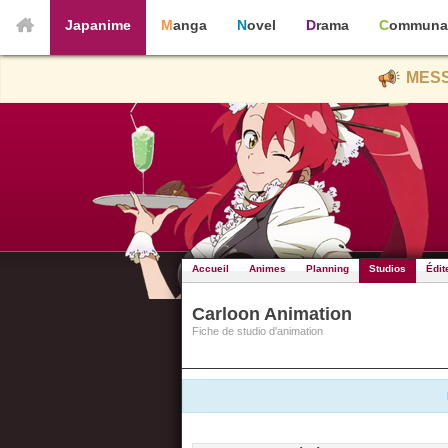
Japanime
Manga
Novel
Drama
Communa
MESS
Accueil
Animes
Planning
Studios
Édit
Carloon Animation
Fiche de studio d'animation