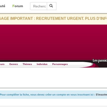
uté
Forum
AGE IMPORTANT : RECRUTEMENT URGENT. PLUS D'INF
eurs
Genres
Thèmes
Individus
Personnages
Pour compléter la fiche, vous devez créer un compte en vous inscrivant ici :
S'inscrir