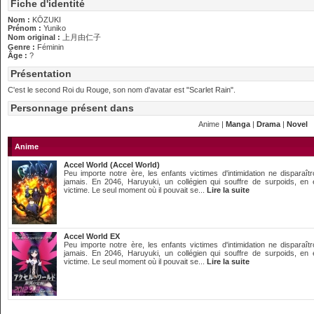
Fiche d'identité
Nom :
KŌZUKI
Prénom :
Yuniko
Nom original :
上月由仁子
Genre :
Féminin
Âge :
?
Présentation
C'est le second Roi du Rouge, son nom d'avatar est "Scarlet Rain".
Personnage présent dans
Anime |
Manga
|
Drama
|
Novel
Anime
Accel World (Accel World)
Peu importe notre ère, les enfants victimes d'intimidation ne disparaîtr
jamais. En 2046, Haruyuki, un collégien qui souffre de surpoids, en 
victime. Le seul moment où il pouvait se...
Lire la suite
Accel World EX
Peu importe notre ère, les enfants victimes d'intimidation ne disparaîtr
jamais. En 2046, Haruyuki, un collégien qui souffre de surpoids, en 
victime. Le seul moment où il pouvait se...
Lire la suite