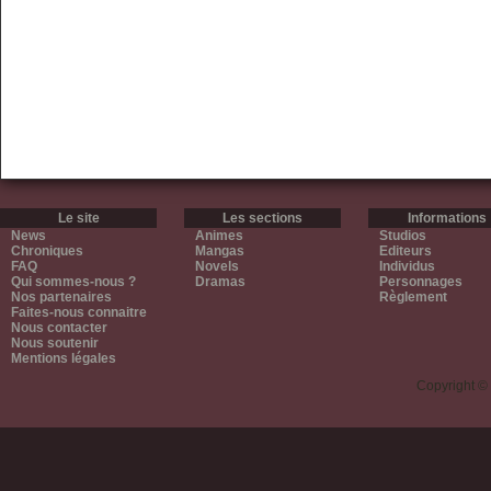
Le site
Les sections
Informations
News
Animes
Studios
Chroniques
Mangas
Editeurs
FAQ
Novels
Individus
Qui sommes-nous ?
Dramas
Personnages
Nos partenaires
Règlement
Faites-nous connaitre
Nous contacter
Nous soutenir
Mentions légales
Copyright ©