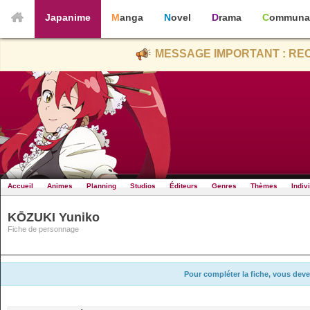
Japanime
Manga
Novel
Drama
Communa
MESSAGE IMPORTANT : REC
Accueil
Animes
Planning
Studios
Éditeurs
Genres
Thèmes
Indiv
KŌZUKI Yuniko
Fiche de personnage
Pour compléter la fiche, vous deve