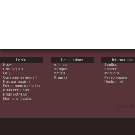
Le site
Les sections
Informations
News
Animes
Studios
Chroniques
Mangas
Editeurs
FAQ
Novels
Individus
Qui sommes-nous ?
Dramas
Personnages
Nos partenaires
Règlement
Faites-nous connaitre
Nous contacter
Nous soutenir
Mentions légales
Copyright ©