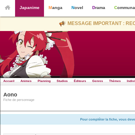
Japanime
Manga
Novel
Drama
Communa
MESSAGE IMPORTANT : REC
Accueil
Animes
Planning
Studios
Éditeurs
Genres
Thèmes
Indiv
Aono
Fiche de personnage
Pour compléter la fiche, vous deve