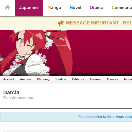
Japanime
Manga
Novel
Drama
Communa
MESSAGE IMPORTANT : REC
Accueil
Animes
Planning
Studios
Éditeurs
Genres
Thèmes
Indiv
Darcia
Fiche de personnage
Pour compléter la fiche, vous deve