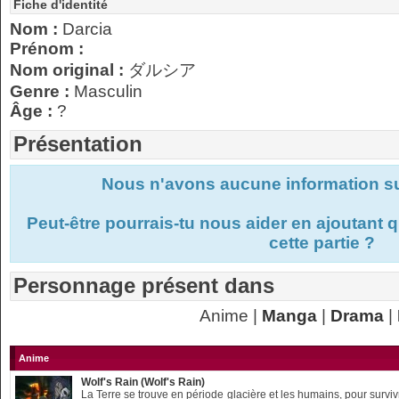
Fiche d'identité
Nom :
Darcia
Prénom :
Nom original :
ダルシア
Genre :
Masculin
Âge :
?
Présentation
Nous n'avons aucune information s
Peut-être pourrais-tu nous aider en ajoutant
cette partie ?
Personnage présent dans
Anime |
Manga
|
Drama
|
Anime
Wolf's Rain (Wolf's Rain)
La Terre se trouve en période glacière et les humains, pour surviv