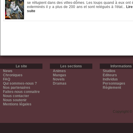
se réfugient dans des villes-dômes. Les loups quand à eux ont 
exterminés il y a plus de 200 ans et sont relégués à l'état...
Lire
suite
Le site
Les sections
Informations
News
Animes
Studios
Chroniques
Mangas
Editeurs
FAQ
Novels
Individus
Qui sommes-nous ?
Dramas
Personnages
Nos partenaires
Règlement
Faites-nous connaitre
Nous contacter
Nous soutenir
Mentions légales
Copyright ©