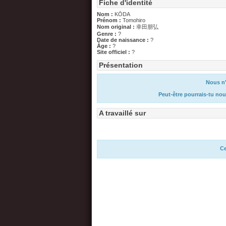
Fiche d'identité
Nom :
KŌDA
Prénom :
Tomohiro
Nom original :
幸田朋弘
Genre :
?
Date de naissance :
?
Âge :
?
Site officiel :
?
Présentation
Nous n'
Peut-être pourrais-tu nou
A travaillé sur
Ce