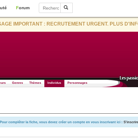
uté
Forum
AGE IMPORTANT : RECRUTEMENT URGENT. PLUS D'INF
eurs
Genres
Thèmes
Individus
Personnages
Pour compléter la fiche, vous devez créer un compte en vous inscrivant ici :
S'inscrir