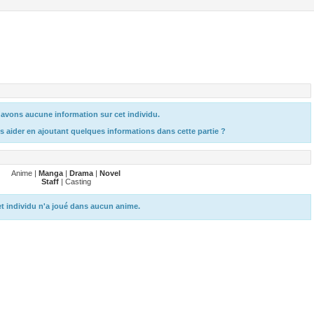
avons aucune information sur cet individu.
s aider en ajoutant quelques informations dans cette partie ?
Anime |
Manga
|
Drama
|
Novel
Staff
| Casting
t individu n'a joué dans aucun anime.