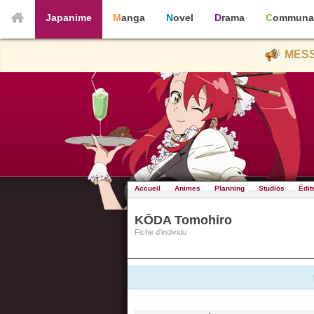
Japanime
Manga
Novel
Drama
Communa
MESS
Accueil
Animes
Planning
Studios
Édit
KŌDA Tomohiro
Fiche d'individu