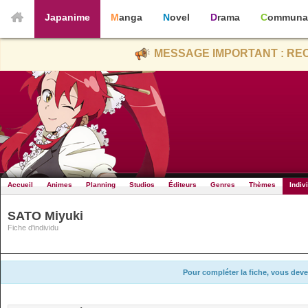
Japanime
Manga
Novel
Drama
Communa
MESSAGE IMPORTANT : REC
Accueil
Animes
Planning
Studios
Éditeurs
Genres
Thèmes
Indiv
SATO Miyuki
Fiche d'individu
Pour compléter la fiche, vous deve