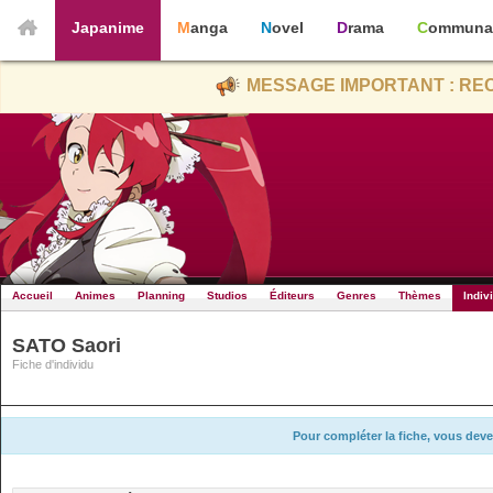
Japanime
Manga
Novel
Drama
Communa
MESSAGE IMPORTANT : REC
Accueil
Animes
Planning
Studios
Éditeurs
Genres
Thèmes
Indiv
SATO Saori
Fiche d'individu
Pour compléter la fiche, vous deve