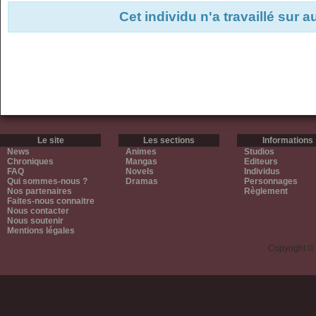
Cet individu n'a travaillé sur 
Le site
Les sections
Informations
News
Animes
Studios
Chroniques
Mangas
Editeurs
FAQ
Novels
Individus
Qui sommes-nous ?
Dramas
Personnages
Nos partenaires
Règlement
Faites-nous connaitre
Nous contacter
Nous soutenir
Mentions légales
Copyright ©