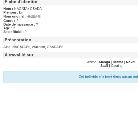
Fiche d'identité
Nom :
NAGATA / OSADA
Prénom :
Eri
Nom original :
長田絵里
Genre :
?
Date de naissance :
?
Âge :
?
Site officiel :
?
Présentation
Alias: NAGATA Eri, vrai nom, OSADA Eri.
A travaillé sur
Anime |
Manga
|
Drama
|
Novel
Staff
| Casting
Cet individu n'a joué dans aucun an