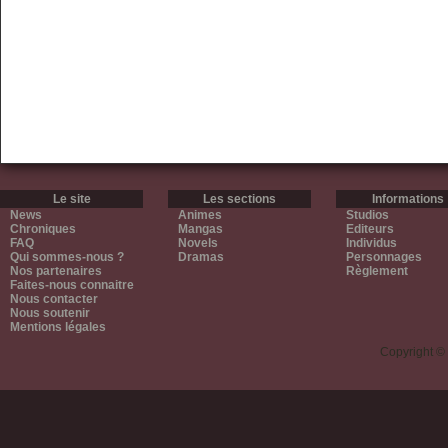
Le site
Les sections
Informations
News
Animes
Studios
Chroniques
Mangas
Editeurs
FAQ
Novels
Individus
Qui sommes-nous ?
Dramas
Personnages
Nos partenaires
Règlement
Faites-nous connaitre
Nous contacter
Nous soutenir
Mentions légales
Copyright ©