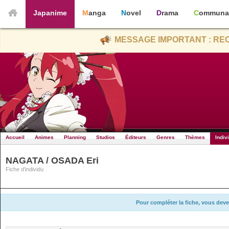
Japanime
Manga
Novel
Drama
Communa
MESSAGE IMPORTANT : REC
Accueil
Animes
Planning
Studios
Éditeurs
Genres
Thèmes
Indiv
NAGATA / OSADA Eri
Fiche d'individu
Pour compléter la fiche, vous deve