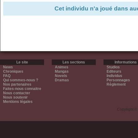
Cet individu n'a joué dans a
Le site
Les sections
Informations
News
Animes
Studios
Chroniques
Mangas
Editeurs
FAQ
Novels
Individus
Qui sommes-nous ?
Dramas
Personnages
Nos partenaires
Règlement
Faites-nous connaitre
Nous contacter
Nous soutenir
Mentions légales
Copyright ©