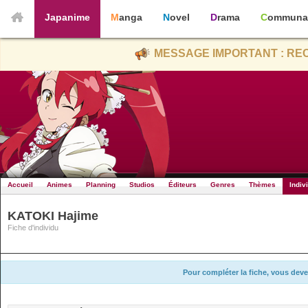
Japanime
Manga
Novel
Drama
Communa
MESSAGE IMPORTANT : REC
Accueil
Animes
Planning
Studios
Éditeurs
Genres
Thèmes
Indiv
KATOKI Hajime
Fiche d'individu
Pour compléter la fiche, vous deve