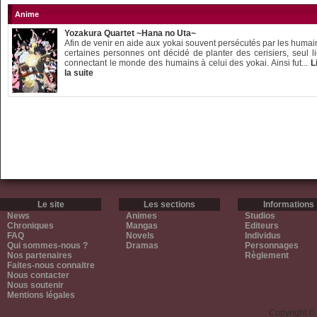
Anime
Yozakura Quartet ~Hana no Uta~
Afin de venir en aide aux yokai souvent persécutés par les humai
certaines personnes ont décidé de planter des cerisiers, seul l
connectant le monde des humains à celui des yokai. Ainsi fut...
L
la suite
Le site
Les sections
Informations
News
Animes
Studios
Chroniques
Mangas
Editeurs
FAQ
Novels
Individus
Qui sommes-nous ?
Dramas
Personnages
Nos partenaires
Règlement
Faites-nous connaitre
Nous contacter
Nous soutenir
Mentions légales
Copyright ©