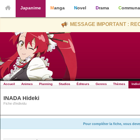
Japanime
Manga
Novel
Drama
Communa
MESSAGE IMPORTANT : REC
Accueil
Animes
Planning
Studios
Éditeurs
Genres
Thèmes
Indiv
INADA Hideki
Fiche d'individu
Pour compléter la fiche, vous deve