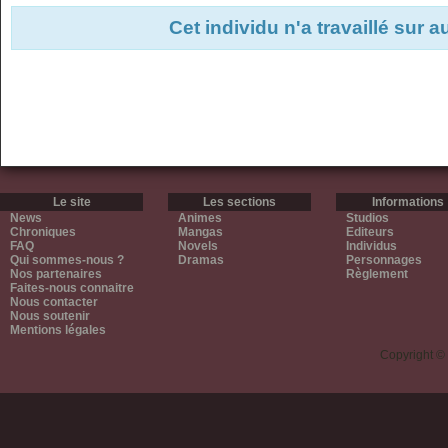
Cet individu n'a travaillé sur 
Le site
Les sections
Informations
News
Animes
Studios
Chroniques
Mangas
Editeurs
FAQ
Novels
Individus
Qui sommes-nous ?
Dramas
Personnages
Nos partenaires
Règlement
Faites-nous connaitre
Nous contacter
Nous soutenir
Mentions légales
Copyright ©