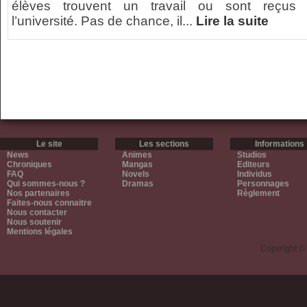
élèves trouvent un travail ou sont reçus
l’université. Pas de chance, il...
Lire la suite
Le site
Les sections
Informations
News
Animes
Studios
Chroniques
Mangas
Editeurs
FAQ
Novels
Individus
Qui sommes-nous ?
Dramas
Personnages
Nos partenaires
Règlement
Faites-nous connaitre
Nous contacter
Nous soutenir
Mentions légales
Copyright ©