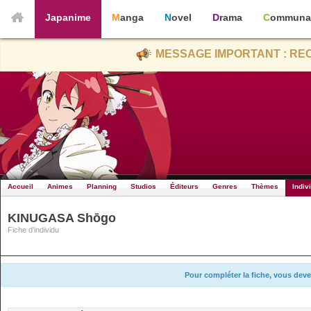
Japanime
Manga
Novel
Drama
Communa
MESSAGE IMPORTANT : REC
Accueil
Animes
Planning
Studios
Éditeurs
Genres
Thèmes
Indiv
KINUGASA Shōgo
Fiche d'individu
Pour compléter la fiche, vous deve