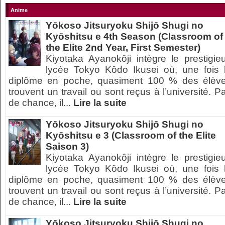
Anime
Yōkoso Jitsuryoku Shijō Shugi no
Kyōshitsu e 4th Season (Classroom of
the Elite 2nd Year, First Semester)
Kiyotaka Ayanokôji intègre le prestigie
lycée Tokyo Kôdo Ikusei où, une fois 
diplôme en poche, quasiment 100 % des élèv
trouvent un travail ou sont reçus à l’université. P
de chance, il...
Lire la suite
Yōkoso Jitsuryoku Shijō Shugi no
Kyōshitsu e 3 (Classroom of the Elite
Saison 3)
Kiyotaka Ayanokôji intègre le prestigie
lycée Tokyo Kôdo Ikusei où, une fois 
diplôme en poche, quasiment 100 % des élèv
trouvent un travail ou sont reçus à l’université. P
de chance, il...
Lire la suite
Yōkoso Jitsuryoku Shijō Shugi no