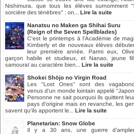
Nishimura, que tous les élèves surnomment "
sorcière des ténèbres" : on...
Lire la suite
Nanatsu no Maken ga Shihai Suru
(Reign of the Seven Spellblades)
C'est le printemps à l'Académie de mag
Kimberly et de nouveaux élèves débute
leur première année. Parmi eux, Olive
garçon habile et studieux, et Nanao, jeune fil
samouraï au caractère bien...
Lire la suite
Shokei Shōjo no Virgin Road
Les "Lost Ones" sont des vagabon
venus d'un monde lointain appelé "Japon
Personne ne sait pourquoi ils quittent leu
pays d'origine mais en revanche, les ge
savent qu'ils apportent le...
Lire la suite
Planetarian: Snow Globe
Il y a 30 ans, une guerre d'ample