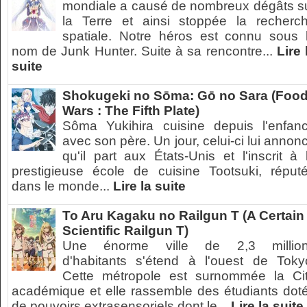
mondiale a causé de nombreux dégâts s
la Terre et ainsi stoppée la recherc
spatiale. Notre héros est connu sous 
nom de Junk Hunter. Suite à sa rencontre...
Lire 
suite
Shokugeki no Sōma: Gō no Sara (Foo
Wars : The Fifth Plate)
Sôma Yukihira cuisine depuis l'enfan
avec son père. Un jour, celui-ci lui annon
qu'il part aux États-Unis et l'inscrit à 
prestigieuse école de cuisine Tootsuki, réput
dans le monde...
Lire la suite
To Aru Kagaku no Railgun T (A Certain
Scientific Railgun T)
Une énorme ville de 2,3 millio
d'habitants s'étend à l'ouest de Toky
Cette métropole est surnommée la Ci
académique et elle rassemble des étudiants dot
de pouvoirs extrasensoriels dont le...
Lire la suite