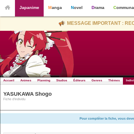
Japanime
Manga
Novel
Drama
Communa
MESSAGE IMPORTANT : REC
Accueil
Animes
Planning
Studios
Éditeurs
Genres
Thèmes
Indiv
YASUKAWA Shogo
Fiche d'individu
Pour compléter la fiche, vous deve