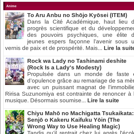
Anime
To Aru Anbu no Shōjo Kyōsei (ITEM)
Dans la Cité Académique, haut lieu 
progrès scientifique et du développeme
des pouvoirs psychiques, une élite 
jeunes espers façonne l’avenir sous 
vernis de paix et de prospérité. Mais...
Lire la suit
Rock wa Lady no Tashinami deshite
(Rock Is a Lady's Modesty)
Propulsée dans un monde de faste 
d’opulence grâce au remariage de sa mè
avec un puissant magnat de l’immobilie
Ririsa Suzunomiya est contrainte de renoncer à 
musique. Désormais soumise...
Lire la suite
Chiyu Mahō no Machigatta Tsukaikata:
Senjō o Kakeru Kaifuku Yōin (The
Wrong Way to Use Healing Magic)
Tandis qu’il rentrait chez lui après l'écol