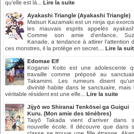
qu'elle est là...
Lire la suite
Ayakashi Triangle (Ayakashi Triangle)
Matsuri Kazamaki est un ninja qui exorci
les mauvais esprits appelés ayakash
Comme son amie d'enfance, Su
Kanade, a tendance à attirer l’attention 
ces monstres, il la protège en secret....
Lire la sui
Edomae Elf
Koganei Koito est une adolescente q
travaille comme préposé au sanctuai
Takamimi. Les rumeurs disent qu'u
divinité habite dans le sanctuaire, mais 
véritable résident est une elfe...
Lire la suite
Jijyō wo Shiranai Tenkōsei ga Guigui
Kuru. (Mon amie des ténèbres)
Taiyô Takada vient d'arriver dans 
nouvelle école. Il découvre que dans 
classe se trouve une fille étrange, Aka