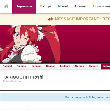
Japanime
Manga
Novel
Drama
Communa
MESSAGE IMPORTANT : REC
Accueil
Animes
Planning
Studios
Éditeurs
Genres
Thèmes
Indiv
TAKIGUCHI Hiroshi
Fiche d'individu
Pour compléter la fiche, vous deve