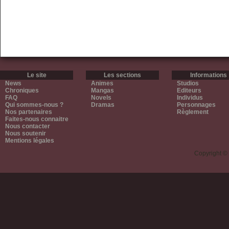
Le site
Les sections
Informations
News
Animes
Studios
Chroniques
Mangas
Editeurs
FAQ
Novels
Individus
Qui sommes-nous ?
Dramas
Personnages
Nos partenaires
Règlement
Faites-nous connaitre
Nous contacter
Nous soutenir
Mentions légales
Copyright ©