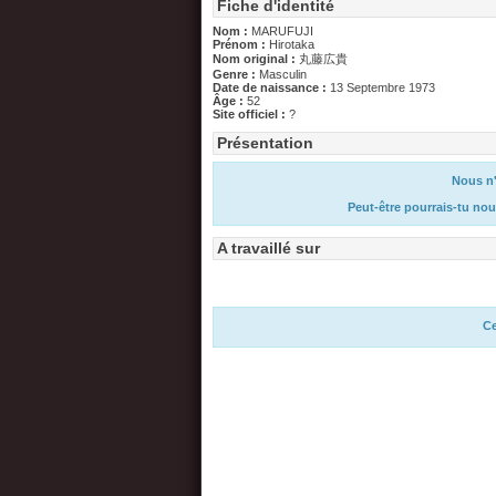
Fiche d'identité
Nom :
MARUFUJI
Prénom :
Hirotaka
Nom original :
丸藤広貴
Genre :
Masculin
Date de naissance :
13 Septembre 1973
Âge :
52
Site officiel :
?
Présentation
Nous n'
Peut-être pourrais-tu nou
A travaillé sur
Ce