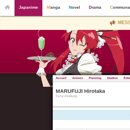
Japanime
Manga
Novel
Drama
Communa
MESS
Accueil
Animes
Planning
Studios
Édit
MARUFUJI Hirotaka
Fiche d'individu