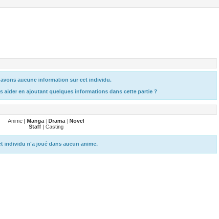
avons aucune information sur cet individu.
s aider en ajoutant quelques informations dans cette partie ?
Anime |
Manga
|
Drama
|
Novel
Staff
| Casting
t individu n'a joué dans aucun anime.