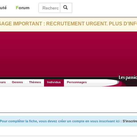
uté
Forum
AGE IMPORTANT : RECRUTEMENT URGENT. PLUS D'INF
eurs
Genres
Thèmes
Individus
Personnages
Pour compléter la fiche, vous devez créer un compte en vous inscrivant ici :
S'inscrir