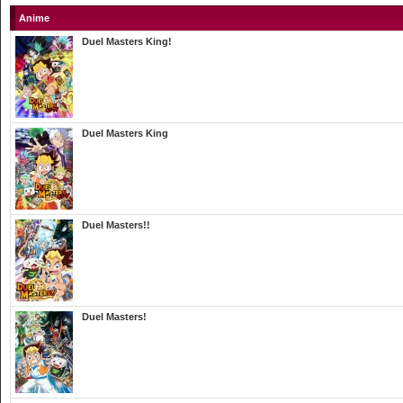
Anime
Duel Masters King!
Duel Masters King
Duel Masters!!
Duel Masters!