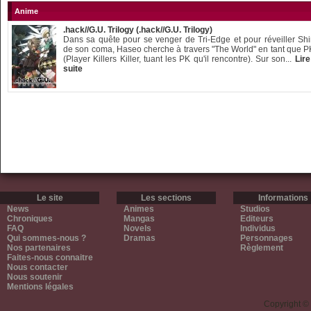
Anime
.hack//G.U. Trilogy (.hack//G.U. Trilogy)
Dans sa quête pour se venger de Tri-Edge et pour réveiller Sh
de son coma, Haseo cherche à travers "The World" en tant que 
(Player Killers Killer, tuant les PK qu'il rencontre). Sur son...
Lire
suite
Le site
Les sections
Informations
News
Animes
Studios
Chroniques
Mangas
Editeurs
FAQ
Novels
Individus
Qui sommes-nous ?
Dramas
Personnages
Nos partenaires
Règlement
Faites-nous connaitre
Nous contacter
Nous soutenir
Mentions légales
Copyright ©