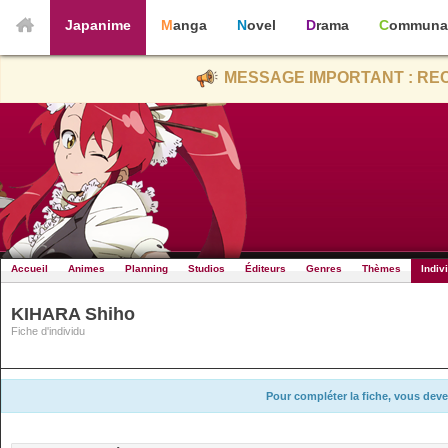
Japanime
Manga
Novel
Drama
Communa
MESSAGE IMPORTANT : REC
Accueil
Animes
Planning
Studios
Éditeurs
Genres
Thèmes
Indiv
KIHARA Shiho
Fiche d'individu
Pour compléter la fiche, vous deve