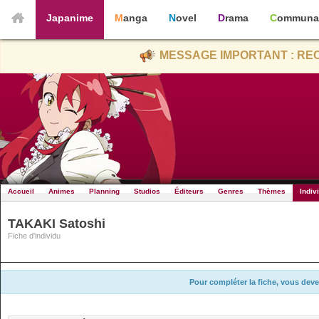
Japanime
Manga
Novel
Drama
Communa
MESSAGE IMPORTANT : REC
Accueil
Animes
Planning
Studios
Éditeurs
Genres
Thèmes
Indiv
TAKAKI Satoshi
Fiche d'individu
Pour compléter la fiche, vous deve