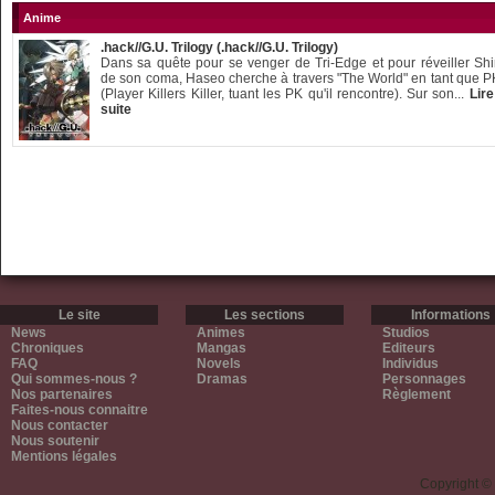
Anime
.hack//G.U. Trilogy (.hack//G.U. Trilogy)
Dans sa quête pour se venger de Tri-Edge et pour réveiller Sh
de son coma, Haseo cherche à travers "The World" en tant que 
(Player Killers Killer, tuant les PK qu'il rencontre). Sur son...
Lire
suite
Le site
Les sections
Informations
News
Animes
Studios
Chroniques
Mangas
Editeurs
FAQ
Novels
Individus
Qui sommes-nous ?
Dramas
Personnages
Nos partenaires
Règlement
Faites-nous connaitre
Nous contacter
Nous soutenir
Mentions légales
Copyright ©