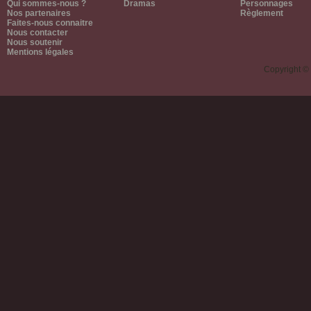
Qui sommes-nous ?
Dramas
Personnages
Nos partenaires
Règlement
Faites-nous connaitre
Nous contacter
Nous soutenir
Mentions légales
Copyright ©