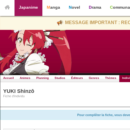
Japanime
Manga
Novel
Drama
Communa
MESSAGE IMPORTANT : REC
Accueil
Animes
Planning
Studios
Éditeurs
Genres
Thèmes
Indiv
YUKI Shinzō
Fiche d'individu
Pour compléter la fiche, vous deve