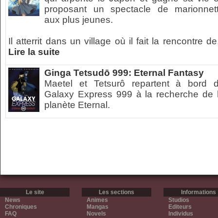
proposant un spectacle de marionnet
aux plus jeunes.
Il atterrit dans un village où il fait la rencontre de.
Lire la suite
Ginga Tetsudō 999: Eternal Fantasy
Maetel et Tetsurô repartent à bord 
Galaxy Express 999 à la recherche de 
planète Eternal.
Le site
Les sections
Informations
News
Animes
Studios
Chroniques
Mangas
Editeurs
FAQ
Novels
Individus