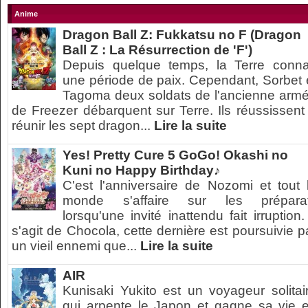
Anime
Dragon Ball Z: Fukkatsu no F (Dragon
Ball Z : La Résurrection de 'F')
Depuis quelque temps, la Terre conna
une période de paix. Cependant, Sorbet 
Tagoma deux soldats de l'ancienne arm
de Freezer débarquent sur Terre. Ils réussissent
réunir les sept dragon...
Lire la suite
Yes! Pretty Cure 5 GoGo! Okashi no
Kuni no Happy Birthday♪
C'est l'anniversaire de Nozomi et tout 
monde s'affaire sur les préparat
lorsqu'une invité inattendu fait irruption. 
s'agit de Chocola, cette dernière est poursuivie p
un vieil ennemi que...
Lire la suite
AIR
Kunisaki Yukito est un voyageur solitai
qui arpente le Japon et gagne sa vie 