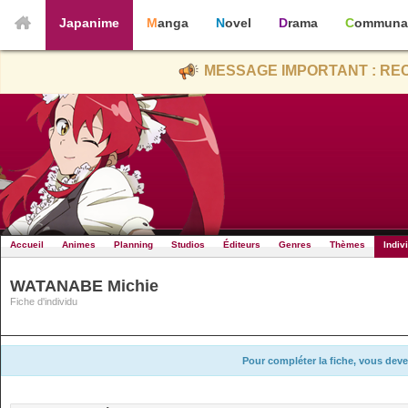
Japanime
Manga
Novel
Drama
Communa
MESSAGE IMPORTANT : REC
Accueil
Animes
Planning
Studios
Éditeurs
Genres
Thèmes
Indiv
WATANABE Michie
Fiche d'individu
Pour compléter la fiche, vous deve