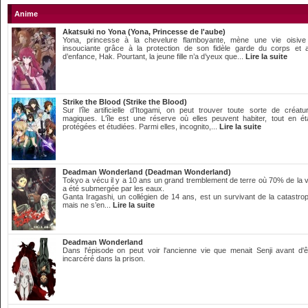
Anime
Akatsuki no Yona (Yona, Princesse de l'aube)
Yona, princesse à la chevelure flamboyante, mène une vie oisive
insouciante grâce à la protection de son fidèle garde du corps et 
d’enfance, Hak. Pourtant, la jeune fille n’a d’yeux que...
Lire la suite
Strike the Blood (Strike the Blood)
Sur l’île artificielle d’Itogami, on peut trouver toute sorte de créatu
magiques. L'île est une réserve où elles peuvent habiter, tout en ét
protégées et étudiées. Parmi elles, incognito,...
Lire la suite
Deadman Wonderland (Deadman Wonderland)
Tokyo a vécu il y a 10 ans un grand tremblement de terre où 70% de la vi
a été submergée par les eaux.
Ganta Iragashi, un collégien de 14 ans, est un survivant de la catastro
mais ne s’en...
Lire la suite
Deadman Wonderland
Dans l'épisode on peut voir l'ancienne vie que menait Senji avant d'ê
incarcéré dans la prison.