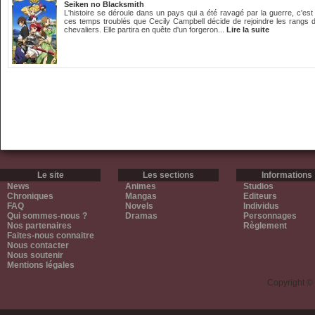
Seiken no Blacksmith
L'histoire se déroule dans un pays qui a été ravagé par la guerre, c'est
ces temps troublés que Cecily Campbell décide de rejoindre les rangs 
chevaliers. Elle partira en quête d'un forgeron...
Lire la suite
Le site
Les sections
Informations
News
Animes
Studios
Chroniques
Mangas
Editeurs
FAQ
Novels
Individus
Qui sommes-nous ?
Dramas
Personnages
Nos partenaires
Règlement
Faites-nous connaitre
Nous contacter
Nous soutenir
Mentions légales
Copyright ©