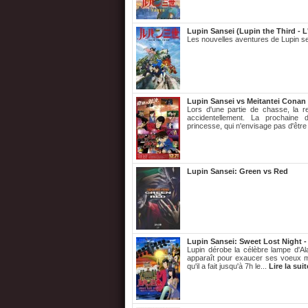
Lupin Sansei (Lupin the Third - L
Les nouvelles aventures de Lupin se d
Lupin Sansei vs Meitantei Conan
Lors d'une partie de chasse, la r
accidentellement. La prochaine
princesse, qui n'envisage pas d'être
Lupin Sansei: Green vs Red
Lupin Sansei: Sweet Lost Night
Lupin dérobe la célèbre lampe d'Al
apparaît pour exaucer ses voeux ma
qu'il a fait jusqu'à 7h le...
Lire la suit