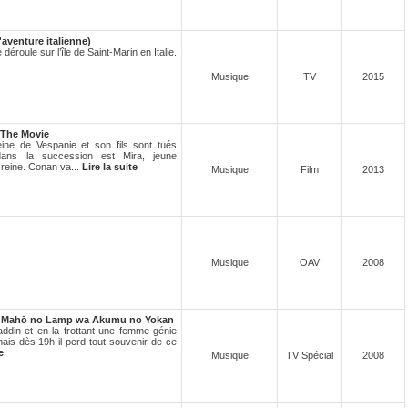
'aventure italienne)
éroule sur l’île de Saint-Marin en Italie.
Musique
TV
2015
 The Movie
eine de Vespanie et son fils sont tués
 dans la succession est Mira, jeune
 reine. Conan va...
Lire la suite
Musique
Film
2013
Musique
OAV
2008
 - Mahō no Lamp wa Akumu no Yokan
addin et en la frottant une femme génie
is dès 19h il perd tout souvenir de ce
e
Musique
TV Spécial
2008