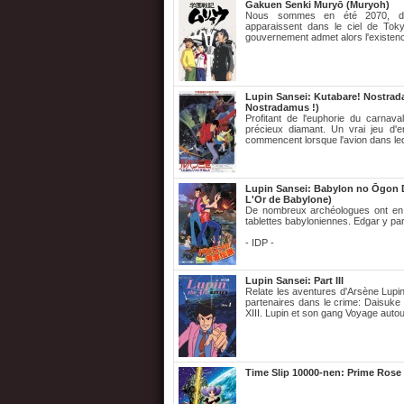
Gakuen Senki Muryō (Muryoh)
Nous sommes en été 2070, deu
apparaissent dans le ciel de Tokyo
gouvernement admet alors l'existence
Lupin Sansei: Kutabare! Nostrad
Nostradamus !)
Profitant de l'euphorie du carnav
précieux diamant. Un vrai jeu d'e
commencent lorsque l'avion dans leq
Lupin Sansei: Babylon no Ōgon D
L'Or de Babylone)
De nombreux archéologues ont en v
tablettes babyloniennes. Edgar y parv
- IDP -
Lupin Sansei: Part III
Relate les aventures d'Arsène Lupin
partenaires dans le crime: Daisuke
XIII. Lupin et son gang Voyage auto
Time Slip 10000-nen: Prime Rose 