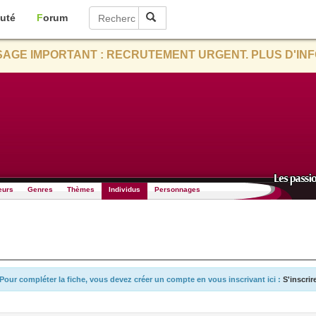
uté
Forum
AGE IMPORTANT : RECRUTEMENT URGENT. PLUS D'INF
eurs
Genres
Thèmes
Individus
Personnages
Pour compléter la fiche, vous devez créer un compte en vous inscrivant ici :
S'inscrir