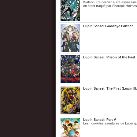
Watson. Ce dernier a été assassiné 
en étant traqué par Sherock Holmes,
Lupin Sansei Goodbye Partner
Lupin Sansei: Prison of the Past
Lupin Sansei: The First (Lupin III:
Lupin Sansei: Part V
Les nouvelles aventures de Lupin q