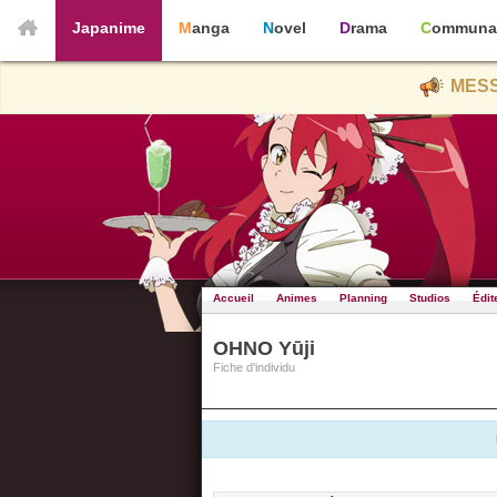
Japanime
Manga
Novel
Drama
Communa
MESS
Accueil
Animes
Planning
Studios
Édit
OHNO Yūji
Fiche d'individu