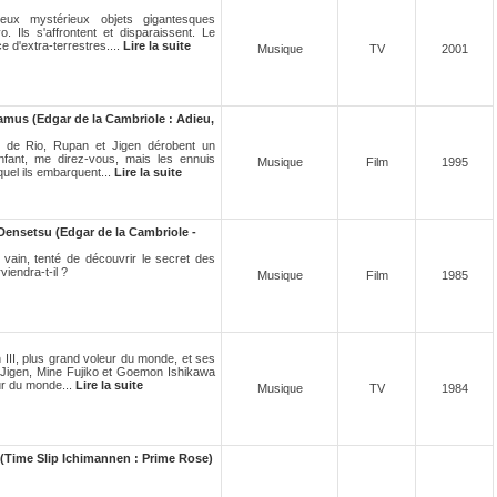
x mystérieux objets gigantesques
. Ils s'affrontent et disparaissent. Le
 d'extra-terrestres....
Lire la suite
Musique
TV
2001
amus (Edgar de la Cambriole : Adieu,
al de Rio, Rupan et Jigen dérobent un
nfant, me direz-vous, mais les ennuis
Musique
Film
1995
uel ils embarquent...
Lire la suite
ensetsu (Edgar de la Cambriole -
ain, tenté de découvrir le secret des
iendra-t-il ?
Musique
Film
1985
 III, plus grand voleur du monde, et ses
 Jigen, Mine Fujiko et Goemon Ishikawa
ur du monde...
Lire la suite
Musique
TV
1984
(Time Slip Ichimannen : Prime Rose)