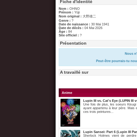
Fiche d'identité
Nom :
OHNO
Prénom :
Yūji
Nom original :
大野雄二
Genre :
?
Date de naissance :
30 Mai 1941
Date de décès :
04 Mai 2026
Âge :
84
Site officiel :
?
Présentation
Nous n'
Peut-être pourrais-tu nou
A travaillé sur
Anime
Lupin III vs. Cat's Eye (LUPIN III 
Une fois de plus, les soeurs Kisug
ayant appartenu à leur père. Mais e
ces trois peintures...
Lupin Sansei: Part 6 (Lupin III Par
Sherlock Holmes vient de perdre