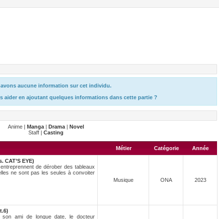
avons aucune information sur cet individu.
s aider en ajoutant quelques informations dans cette partie ?
Anime |
Manga
|
Drama
|
Novel
Staff |
Casting
Métier
Catégorie
Année
vs. CAT’S EYE)
i entreprennent de dérober des tableaux
lles ne sont pas les seules à convoiter
Musique
ONA
2023
t.6)
 son ami de longue date, le docteur