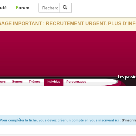
uté
Forum
AGE IMPORTANT : RECRUTEMENT URGENT. PLUS D'INF
eurs
Genres
Thèmes
Individus
Personnages
Pour compléter la fiche, vous devez créer un compte en vous inscrivant ici :
S'inscrir