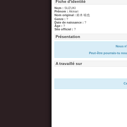
Fiche d'identité
Nom :
SUZUKI
Prénom :
Akinari
Nom original :
鈴木 暁也
Genre :
?
Date de naissance :
?
Âge :
?
Site officiel :
?
Présentation
Nous n'
Peut-être pourrais-tu nou
A travaillé sur
Ce