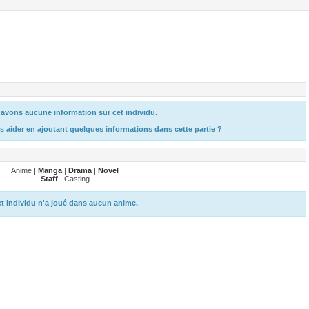
avons aucune information sur cet individu.
s aider en ajoutant quelques informations dans cette partie ?
Anime |
Manga
|
Drama
|
Novel
Staff
| Casting
t individu n'a joué dans aucun anime.