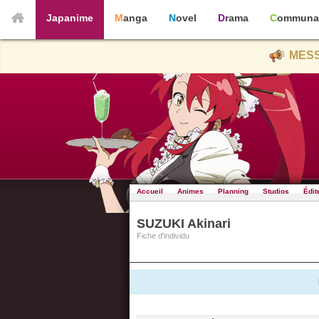
Japanime
Manga
Novel
Drama
Communa
MESS
Accueil
Animes
Planning
Studios
Édit
SUZUKI Akinari
Fiche d'individu