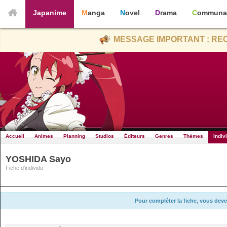
Japanime
Manga
Novel
Drama
Communa
MESSAGE IMPORTANT : REC
Accueil
Animes
Planning
Studios
Éditeurs
Genres
Thèmes
Indiv
YOSHIDA Sayo
Fiche d'individu
Pour compléter la fiche, vous deve