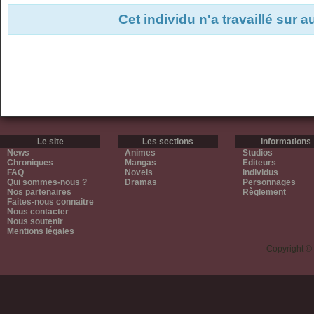
Cet individu n'a travaillé sur 
Le site
Les sections
Informations
News
Animes
Studios
Chroniques
Mangas
Editeurs
FAQ
Novels
Individus
Qui sommes-nous ?
Dramas
Personnages
Nos partenaires
Règlement
Faites-nous connaitre
Nous contacter
Nous soutenir
Mentions légales
Copyright ©