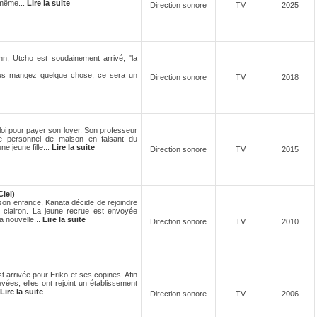
 même...
Lire la suite
Direction sonore
TV
2025
n, Utcho est soudainement arrivé, "la
vous mangez quelque chose, ce sera un
Direction sonore
TV
2018
loi pour payer son loyer. Son professeur
ue personnel de maison en faisant du
e jeune fille...
Lire la suite
Direction sonore
TV
2015
iel)
 son enfance, Kanata décide de rejoindre
 clairon. La jeune recrue est envoyée
a nouvelle...
Lire la suite
Direction sonore
TV
2010
st arrivée pour Eriko et ses copines. Afin
evées, elles ont rejoint un établissement
Lire la suite
Direction sonore
TV
2006