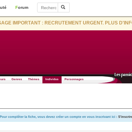
uté
Forum
AGE IMPORTANT : RECRUTEMENT URGENT. PLUS D'INF
eurs
Genres
Thèmes
Individus
Personnages
Pour compléter la fiche, vous devez créer un compte en vous inscrivant ici :
S'inscrir