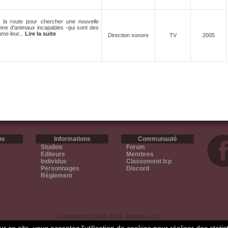
r la route pour chercher une nouvelle
leine d'animaux incapables -qui sont des
mme leur...
Lire la suite
Direction sonore
TV
2005
ns
Informations
Communauté
Studios
Forum
Editeurs
Membres
Individus
Classement Icp
Personnages
Discord
Règlement
Copyright © 2008-2026- Icotaku v3.1