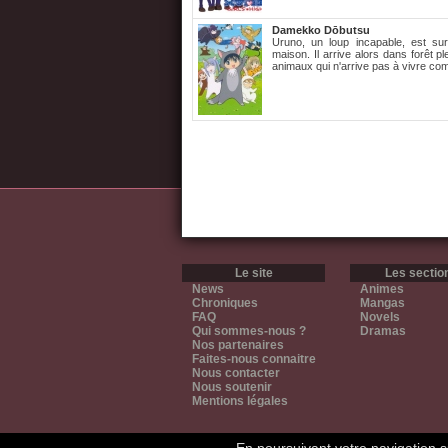
Damekko Dōbutsu
Uruno, un loup incapable, est su
maison. Il arrive alors dans forêt p
animaux qui n'arrive pas à vivre co
Le site
Les sectio
News
Animes
Chroniques
Mangas
FAQ
Novels
Qui sommes-nous ?
Dramas
Nos partenaires
Faites-nous connaitre
Nous contacter
Nous soutenir
Mentions légales