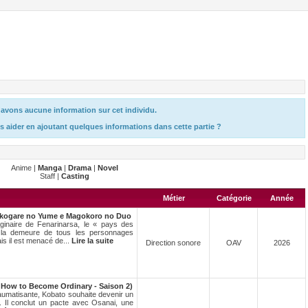
avons aucune information sur cet individu.
s aider en ajoutant quelques informations dans cette partie ?
Anime |
Manga
|
Drama
|
Novel
Staff |
Casting
Métier
Catégorie
Année
kogare no Yume e Magokoro no Duo
ginaire de Fenarinarsa, le « pays des
t la demeure de tous les personnages
is il est menacé de...
Lire la suite
Direction sonore
OAV
2026
How to Become Ordinary - Saison 2)
aumatisante, Kobato souhaite devenir un
e. Il conclut un pacte avec Osanai, une