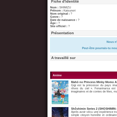
Fiche d'identité
Nom :
SHIMIZU
Prénom :
Katsunori
Nom original :
?
Genre :
?
Date de naissance :
?
Âge :
?
Site officiel :
?
Présentation
Nous n'
Peut-être pourrais-tu nou
A travaillé sur
Anime
Mahō no Princess Minky Momo A
Gigi est la princesse du pays ima
rêves du ciel ». Fenarinarsa es
imaginaires et de contes de fées, ma
Shôshimin Series 2 (SHOSHIMIN: 
Après avoir vécu une expérience tr
simple citoyen honnête et ordinair