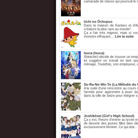
camarade de classe qui poursuit le
Uchi no Ōchopus
Dans la maison de Kantaro et d'An
créature la plus rare au monde".
Ça a l'air très mignon, mais si 
monstre effrayant....
Lire la suite
Isuca (Isuca)
Shinichirō décide de trouver un emp
lui suggère un travail en tant q
ménage. Toutefois, son employeur, un
So-Ra-No-Wo-To (La Mélodie du C
A la suite d'une rencontre au cours
l'armée pour apprendre à jouer du
dans la ville de Seize pour intégrer s
Joshikōsei (Girl's High School)
Ça y est, l’heure d’entrer au lycée e
de devenir des jeunes filles bien él
exclusivement féminin. Ce qui doit...