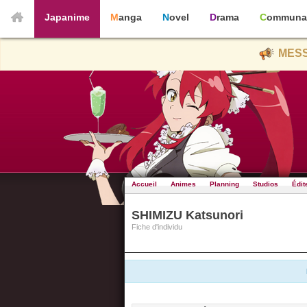
Japanime
Manga
Novel
Drama
Communa
MESS
Accueil
Animes
Planning
Studios
Édit
SHIMIZU Katsunori
Fiche d'individu